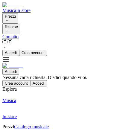
Musica
In-store
Prezzi
Risorse
Contatto
🇮🇹
Accedi
Crea account
Accedi
Nessuna carta richiesta. Disdici quando vuoi.
Crea account
Accedi
Esplora
Musica
In-store
Prezzi
Catalogo musicale