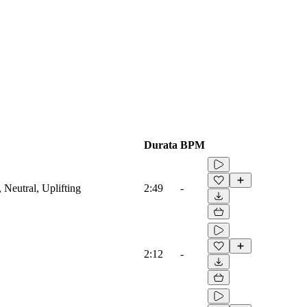
Durata
BPM
 Neutral, Uplifting
2:49
-
2:12
-