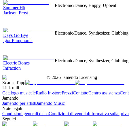
Electronic/Dance, Happy, Upbeat
Summer Hit
Jackson Frost
Electronic/Dance, Synthesizer, Clubbing,
Days Go Bye
Igor Pumphonia
Electronic/Dance, Synthesizer, Clubbing
Electric Bones
Infraction
©
2026
Jamendo Licensing
Scarica l'app
Link utili
Catalogo musicale
Radio In-store
Prezzi
Contatto
Centro assistenza
Conta
Jamendo
Jamendo per artisti
Jamendo Music
Note legali
Condizioni generali d'uso
Condizioni di vendita
Informativa sulla priv
Seguici