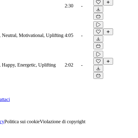
2:30
-
 Neutral, Motivational, Uplifting
4:05
-
, Happy, Energetic, Uplifting
2:02
-
ttaci
acy
Politica sui cookie
Violazione di copyright