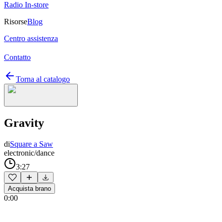
Radio In-store
Risorse
Blog
Centro assistenza
Contatto
Torna al catalogo
Gravity
di
Square a Saw
electronic/dance
3:27
Acquista brano
0:00