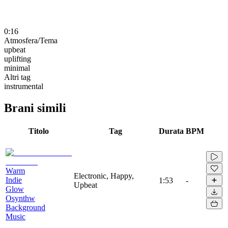
0:16
Atmosfera/Tema
upbeat
uplifting
minimal
Altri tag
instrumental
Brani simili
Titolo
Tag
Durata
BPM
Warm
Electronic, Happy,
Indie
1:53
-
Upbeat
Glow
Osynthw
Background
Music