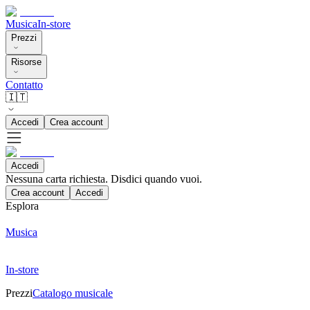
Musica
In-store
Prezzi
Risorse
Contatto
🇮🇹
Accedi
Crea account
Accedi
Nessuna carta richiesta. Disdici quando vuoi.
Crea account
Accedi
Esplora
Musica
In-store
Prezzi
Catalogo musicale