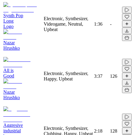
Synth Pop
Electronic, Synthesizer,
Long
Videogame, Neutral,
1:36
-
Logo
Upbeat
Nazar
Hrushko
All is
Electronic, Synthesizer,
Good
3:37
126
Happy, Upbeat
Nazar
Hrushko
Aggresive
Electronic, Synthesizer,
industrial
2:18
128
Clubbing, Happy, Upbeat