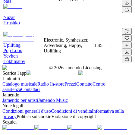
bass
Nazar
Hrushko
Electronic, Synthesizer,
Uplifting
Advertising, Happy,
1:45
-
Pop Loop
Uplifting
Yevhen
Lokhmatov
©
2026
Jamendo Licensing
Scarica l'app
Link utili
Catalogo musicale
Radio In-store
Prezzi
Contatto
Centro
assistenza
Contattaci
Jamendo
Jamendo per artisti
Jamendo Music
Note legali
Condizioni generali d'uso
Condizioni di vendita
Informativa sulla
privacy
Politica sui cookie
Violazione di copyright
Seguici