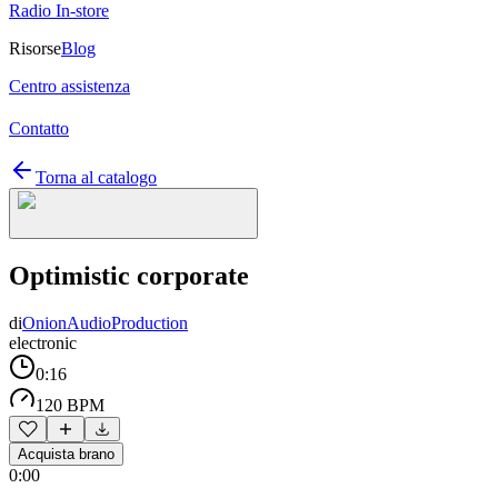
Radio In-store
Risorse
Blog
Centro assistenza
Contatto
Torna al catalogo
Optimistic corporate
di
OnionAudioProduction
electronic
0:16
120 BPM
Acquista brano
0:00