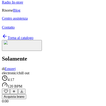
Radio In-store
Risorse
Blog
Centro assistenza
Contatto
Torna al catalogo
Solamente
di
Emorej
electronic/chill out
4:17
120 BPM
Acquista brano
0:00