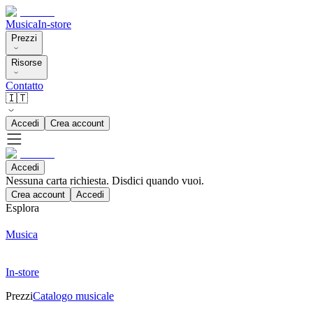
Musica
In-store
Prezzi
Risorse
Contatto
🇮🇹
Accedi
Crea account
Accedi
Nessuna carta richiesta. Disdici quando vuoi.
Crea account
Accedi
Esplora
Musica
In-store
Prezzi
Catalogo musicale