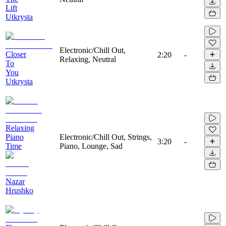
Lift
Utkrysta
Electronic/Chill Out,
Closer
2:20
-
Relaxing, Neutral
To
You
Utkrysta
Relaxing
Piano
Electronic/Chill Out, Strings,
3:20
-
Time
Piano, Lounge, Sad
Nazar
Hrushko