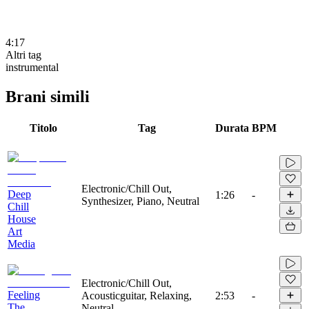
4:17
Altri tag
instrumental
Brani simili
Titolo
Tag
Durata
BPM
Electronic/Chill Out,
Deep
1:26
-
Synthesizer, Piano, Neutral
Chill
House
Art
Media
Electronic/Chill Out,
Feeling
Acousticguitar, Relaxing,
2:53
-
The
Neutral