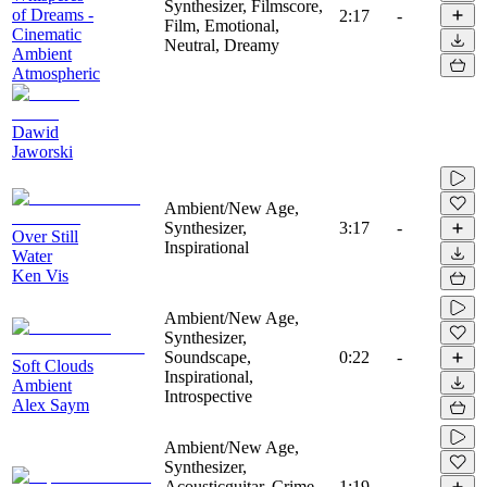
Synthesizer, Filmscore,
of Dreams -
2:17
-
Film, Emotional,
Cinematic
Neutral, Dreamy
Ambient
Atmospheric
Dawid
Jaworski
Ambient/New Age,
Synthesizer,
3:17
-
Over Still
Inspirational
Water
Ken Vis
Ambient/New Age,
Synthesizer,
Soundscape,
0:22
-
Soft Clouds
Inspirational,
Ambient
Introspective
Alex Saym
Ambient/New Age,
Synthesizer,
Acousticguitar, Crime,
1:19
-