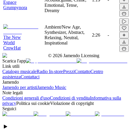
Espace
Emotional, Tense,
Grumpynora
Dreamy
Ambient/New Age,
Synthesizer, Abstract,
2:26
-
The New
Relaxing, Neutral,
World
Inspirational
CrowHat
©
2026
Jamendo Licensing
Scarica l'app
Link utili
Catalogo musicale
Radio In-store
Prezzi
Contatto
Centro
assistenza
Contattaci
Jamendo
Jamendo per artisti
Jamendo Music
Note legali
Condizioni generali d'uso
Condizioni di vendita
Informativa sulla
privacy
Politica sui cookie
Violazione di copyright
Seguici