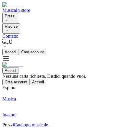
Musica
In-store
Prezzi
Risorse
Contatto
🇮🇹
Accedi
Crea account
Accedi
Nessuna carta richiesta. Disdici quando vuoi.
Crea account
Accedi
Esplora
Musica
In-store
Prezzi
Catalogo musicale