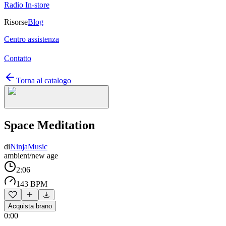
Radio In-store
Risorse
Blog
Centro assistenza
Contatto
Torna al catalogo
Space Meditation
di
NinjaMusic
ambient/new age
2:06
143 BPM
Acquista brano
0:00