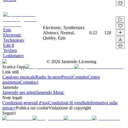
Electronic, Synthesizer,
Epic
Abstract, Neutral,
0:22
128
Electronic
Quirky, Epic
Technology
Edit 8
Yevhen
Lokhmatov
©
2026
Jamendo Licensing
Scarica l'app
Link utili
Catalogo musicale
Radio In-store
Prezzi
Contatto
Centro
assistenza
Contattaci
Jamendo
Jamendo per artisti
Jamendo Music
Note legali
Condizioni generali d'uso
Condizioni di vendita
Informativa sulla
privacy
Politica sui cookie
Violazione di copyright
Seguici