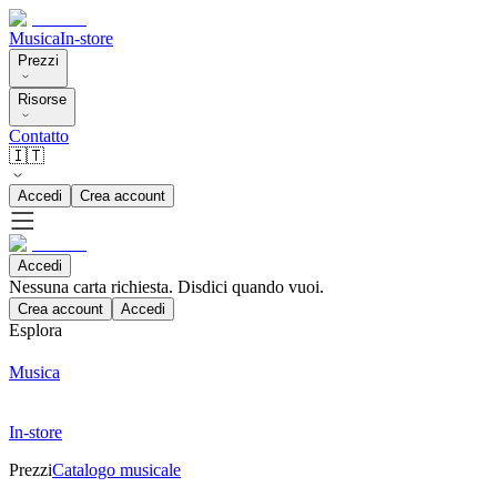
Musica
In-store
Prezzi
Risorse
Contatto
🇮🇹
Accedi
Crea account
Accedi
Nessuna carta richiesta. Disdici quando vuoi.
Crea account
Accedi
Esplora
Musica
In-store
Prezzi
Catalogo musicale