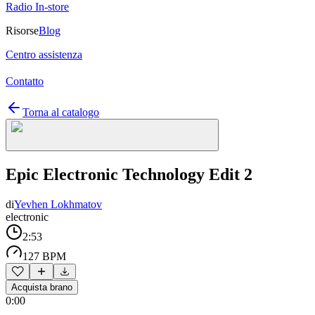
Radio In-store
Risorse
Blog
Centro assistenza
Contatto
Torna al catalogo
Epic Electronic Technology Edit 2
di
Yevhen Lokhmatov
electronic
2:53
127 BPM
Acquista brano
0:00