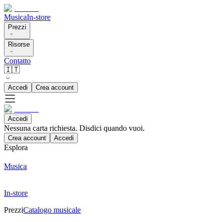
Musica
In-store
Prezzi
Risorse
Contatto
🇮🇹
Accedi
Crea account
Accedi
Nessuna carta richiesta. Disdici quando vuoi.
Crea account
Accedi
Esplora
Musica
In-store
Prezzi
Catalogo musicale