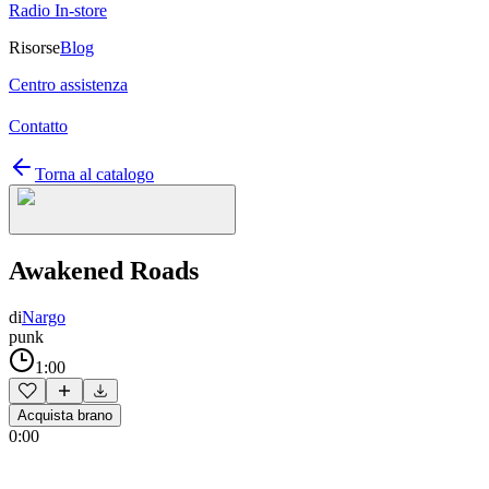
Radio In-store
Risorse
Blog
Centro assistenza
Contatto
Torna al catalogo
Awakened Roads
di
Nargo
punk
1:00
Acquista brano
0:00