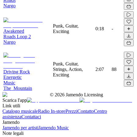
Roads
Nargo
Punk, Guitar,
0:18
-
Awakened
Exciting
Roads Loop 2
Nargo
Punk, Guitar,
Strings, Action,
2:07
88
Driving Rock
Exciting
Energetic
Music
The_Mountain
©
2026
Jamendo Licensing
Scarica l'app
Link utili
Catalogo musicale
Radio In-store
Prezzi
Contatto
Centro
assistenza
Contattaci
Jamendo
Jamendo per artisti
Jamendo Music
Note legali