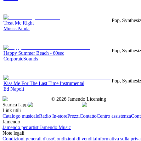
Pop, Synthesiz
Treat Me Right
Music-Panda
Pop, Synthesi
Happy Summer Beach - 60sec
CorporateSounds
Pop, Synthesiz
Kiss Me For The Last Time Instrumental
Ed Napoli
©
2026
Jamendo Licensing
Scarica l'app
Link utili
Catalogo musicale
Radio In-store
Prezzi
Contatto
Centro assistenza
Conta
Jamendo
Jamendo per artisti
Jamendo Music
Note legali
Condizioni generali d'uso
Condizioni di vendita
Informativa sulla priv