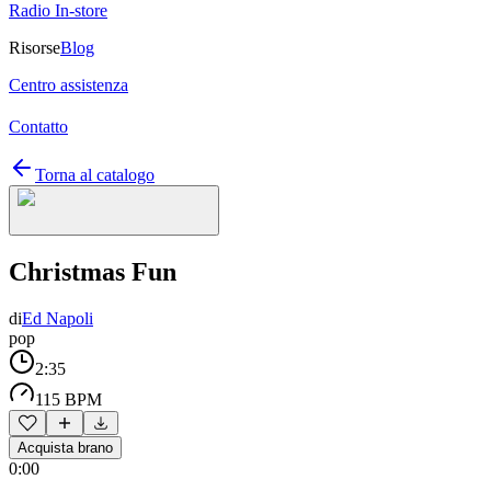
Radio In-store
Risorse
Blog
Centro assistenza
Contatto
Torna al catalogo
Christmas Fun
di
Ed Napoli
pop
2:35
115 BPM
Acquista brano
0:00