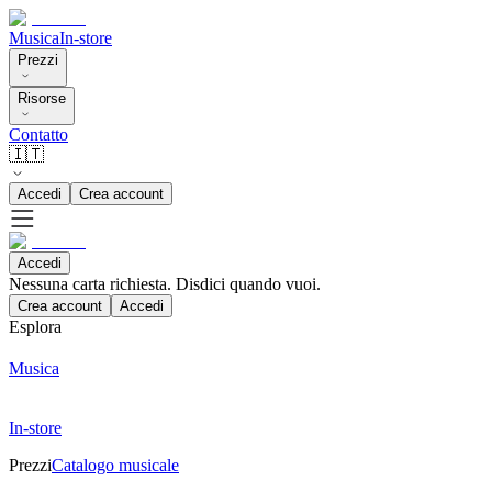
Musica
In-store
Prezzi
Risorse
Contatto
🇮🇹
Accedi
Crea account
Accedi
Nessuna carta richiesta. Disdici quando vuoi.
Crea account
Accedi
Esplora
Musica
In-store
Prezzi
Catalogo musicale