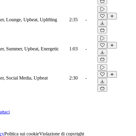
er, Lounge, Upbeat, Uplifting
2:35
-
zer, Summer, Upbeat, Energetic
1:03
-
er, Social Media, Upbeat
2:30
-
ttaci
acy
Politica sui cookie
Violazione di copyright