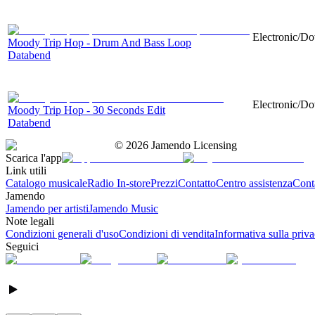
Electronic/Do
Moody Trip Hop - Drum And Bass Loop
Databend
Electronic/Do
Moody Trip Hop - 30 Seconds Edit
Databend
©
2026
Jamendo Licensing
Scarica l'app
Link utili
Catalogo musicale
Radio In-store
Prezzi
Contatto
Centro assistenza
Conta
Jamendo
Jamendo per artisti
Jamendo Music
Note legali
Condizioni generali d'uso
Condizioni di vendita
Informativa sulla priv
Seguici