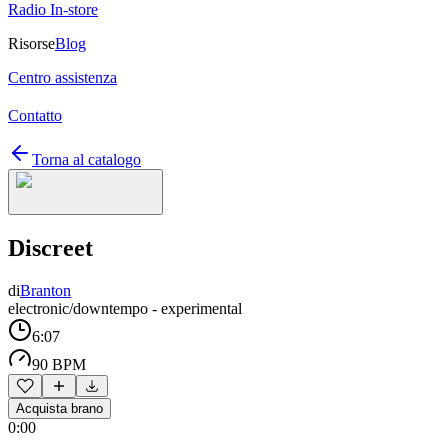
Radio In-store
Risorse
Blog
Centro assistenza
Contatto
Torna al catalogo
Discreet
di
Branton
electronic/downtempo - experimental
6:07
90 BPM
Acquista brano
0:00