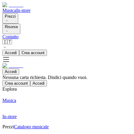
Musica
In-store
Prezzi
Risorse
Contatto
🇮🇹
Accedi
Crea account
Accedi
Nessuna carta richiesta. Disdici quando vuoi.
Crea account
Accedi
Esplora
Musica
In-store
Prezzi
Catalogo musicale