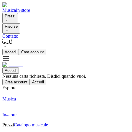
Musica
In-store
Prezzi
Risorse
Contatto
🇮🇹
Accedi
Crea account
Accedi
Nessuna carta richiesta. Disdici quando vuoi.
Crea account
Accedi
Esplora
Musica
In-store
Prezzi
Catalogo musicale