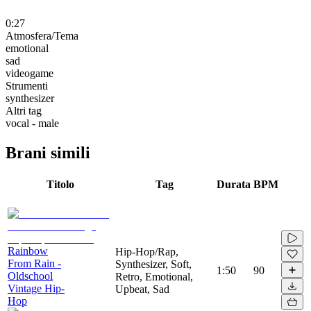
0:27
Atmosfera/Tema
emotional
sad
videogame
Strumenti
synthesizer
Altri tag
vocal - male
Brani simili
Titolo
Tag
Durata
BPM
Rainbow
Hip-Hop/Rap,
From Rain -
Synthesizer, Soft,
1:50
90
Oldschool
Retro, Emotional,
Vintage Hip-
Upbeat, Sad
Hop