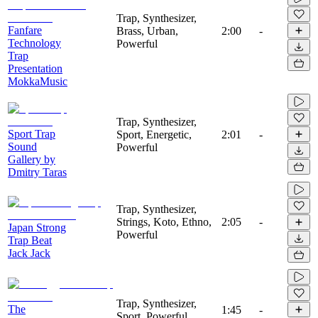
Trap, Synthesizer,
Fanfare
Brass, Urban,
2:00
-
Technology
Powerful
Trap
Presentation
MokkaMusic
Trap, Synthesizer,
Sport Trap
Sport, Energetic,
2:01
-
Sound
Powerful
Gallery by
Dmitry Taras
Trap, Synthesizer,
Strings, Koto, Ethno,
2:05
-
Japan Strong
Powerful
Trap Beat
Jack Jack
Trap, Synthesizer,
The
1:45
-
Sport, Powerful