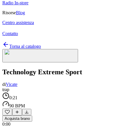
Radio In-store
Risorse
Blog
Centro assistenza
Contatto
Torna al catalogo
Technology Extreme Sport
di
Vicate
trap
0:21
90 BPM
Acquista brano
0:00