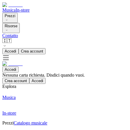
Musica
In-store
Prezzi
Risorse
Contatto
🇮🇹
Accedi
Crea account
Accedi
Nessuna carta richiesta. Disdici quando vuoi.
Crea account
Accedi
Esplora
Musica
In-store
Prezzi
Catalogo musicale