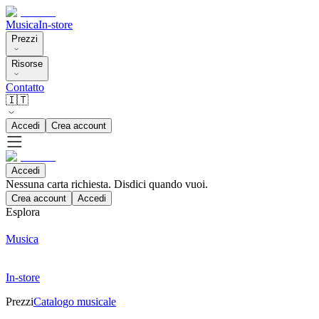
Musica
In-store
Prezzi
Risorse
Contatto
🇮🇹
Accedi
Crea account
Accedi
Nessuna carta richiesta. Disdici quando vuoi.
Crea account
Accedi
Esplora
Musica
In-store
Prezzi
Catalogo musicale