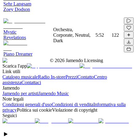
Sehr Langsam
Zoey Dodson
Orchestra,
Mystic
Corporate, Neutral,
5:52
122
Revelations
Dark
Piano Dreamer
©
2026
Jamendo Licensing
Scarica l'app
Link utili
Catalogo musicale
Radio In-store
Prezzi
Contatto
Centro
assistenza
Contattaci
Jamendo
Jamendo per artisti
Jamendo Music
Note legali
Condizioni generali d'uso
Condizioni di vendita
Informativa sulla
privacy
Politica sui cookie
Violazione di copyright
Seguici