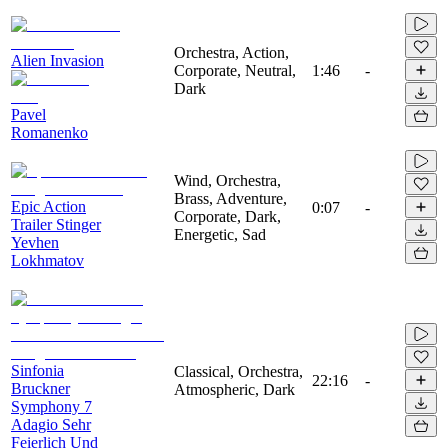
Orchestra, Action,
Alien Invasion
Corporate, Neutral,
1:46
-
Dark
Pavel
Romanenko
Wind, Orchestra,
Brass, Adventure,
Epic Action
0:07
-
Corporate, Dark,
Trailer Stinger
Energetic, Sad
Yevhen
Lokhmatov
Sinfonia
Classical, Orchestra,
22:16
-
Bruckner
Atmospheric, Dark
Symphony 7
Adagio Sehr
Feierlich Und