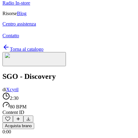
Radio In-store
Risorse
Blog
Centro assistenza
Contatto
Torna al catalogo
SGO - Discovery
di
Xcyril
2:30
80 BPM
Content ID
Acquista brano
0:00