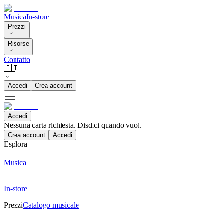
Musica
In-store
Prezzi
Risorse
Contatto
🇮🇹
Accedi
Crea account
Accedi
Nessuna carta richiesta. Disdici quando vuoi.
Crea account
Accedi
Esplora
Musica
In-store
Prezzi
Catalogo musicale