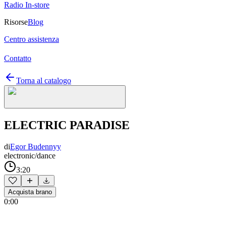
Radio In-store
Risorse
Blog
Centro assistenza
Contatto
Torna al catalogo
ELECTRIC PARADISE
di
Egor Budennyy
electronic/dance
3:20
Acquista brano
0:00