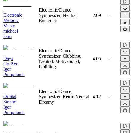
Electronic/Dance,
Electronic
Synthesizer, Neutral,
2:09
-
Melodic
Energetic
Music
michael
lerm
Electronic/Dance,
Synthesizer, Clubbing,
Days
4:05
-
Neutral, Motivational,
Go Bye
Uplifting
Igor
Pumphonia
Electronic/Dance,
Orbital
Synthesizer, Retro, Neutral,
4:12
-
Stream
Dreamy
Igor
Pumphonia