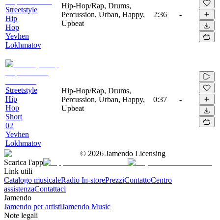
Hip-Hop/Rap, Drums,
Streetstyle
Percussion, Urban, Happy,
2:36
-
Hip
Upbeat
Hop
Yevhen
Lokhmatov
Streetstyle
Hip-Hop/Rap, Drums,
Hip
Percussion, Urban, Happy,
0:37
-
Hop
Upbeat
Short
02
Yevhen
Lokhmatov
©
2026
Jamendo Licensing
Scarica l'app
Link utili
Catalogo musicale
Radio In-store
Prezzi
Contatto
Centro
assistenza
Contattaci
Jamendo
Jamendo per artisti
Jamendo Music
Note legali