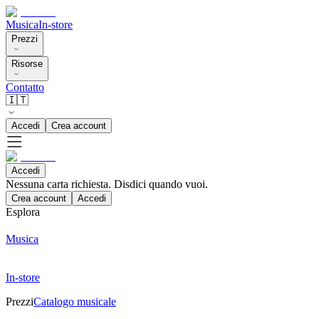
Musica
In-store
Prezzi
Risorse
Contatto
🇮🇹
Accedi
Crea account
Accedi
Nessuna carta richiesta. Disdici quando vuoi.
Crea account
Accedi
Esplora
Musica
In-store
Prezzi
Catalogo musicale