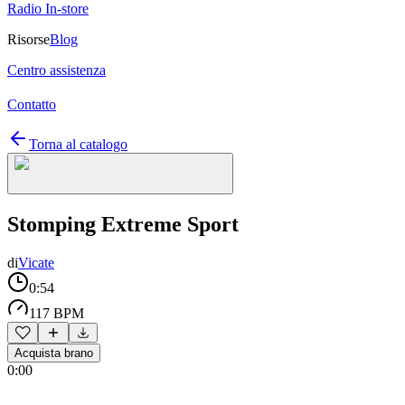
Radio In-store
Risorse
Blog
Centro assistenza
Contatto
Torna al catalogo
Stomping Extreme Sport
di
Vicate
0:54
117 BPM
Acquista brano
0:00