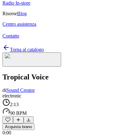
Radio In-store
Risorse
Blog
Centro assistenza
Contatto
Torna al catalogo
Tropical Voice
di
Sound Creator
electronic
2:13
90 BPM
Acquista brano
0:00