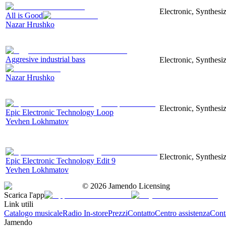
Electronic, Synthesi
All is Good
Nazar Hrushko
Aggresive industrial bass
Electronic, Synthesi
Nazar Hrushko
Electronic, Synthesiz
Epic Electronic Technology Loop
Yevhen Lokhmatov
Electronic, Synthesiz
Epic Electronic Technology Edit 9
Yevhen Lokhmatov
©
2026
Jamendo Licensing
Scarica l'app
Link utili
Catalogo musicale
Radio In-store
Prezzi
Contatto
Centro assistenza
Conta
Jamendo