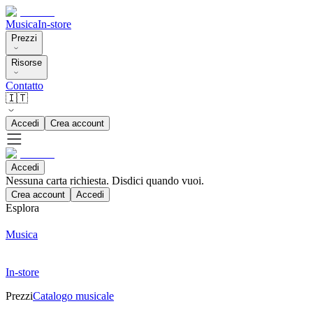
Musica
In-store
Prezzi
Risorse
Contatto
🇮🇹
Accedi
Crea account
Accedi
Nessuna carta richiesta. Disdici quando vuoi.
Crea account
Accedi
Esplora
Musica
In-store
Prezzi
Catalogo musicale