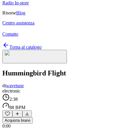
Radio In-store
Risorse
Blog
Centro assistenza
Contatto
Torna al catalogo
Hummingbird Flight
di
wavetune
electronic
2:38
88 BPM
Acquista brano
0:00