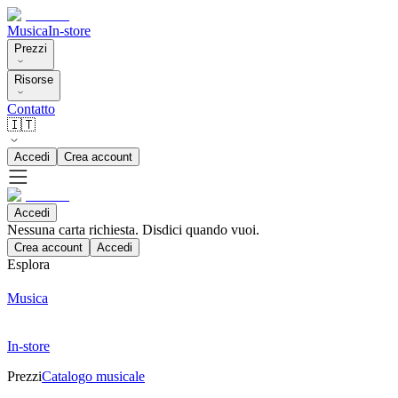
Musica
In-store
Prezzi
Risorse
Contatto
🇮🇹
Accedi
Crea account
Accedi
Nessuna carta richiesta. Disdici quando vuoi.
Crea account
Accedi
Esplora
Musica
In-store
Prezzi
Catalogo musicale