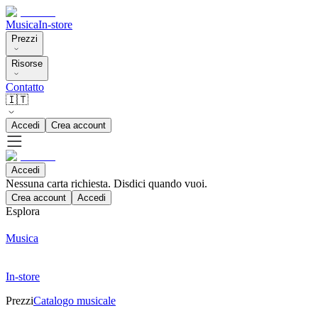
Musica
In-store
Prezzi
Risorse
Contatto
🇮🇹
Accedi
Crea account
Accedi
Nessuna carta richiesta. Disdici quando vuoi.
Crea account
Accedi
Esplora
Musica
In-store
Prezzi
Catalogo musicale