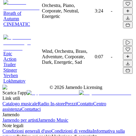
Orchestra, Piano,
Corporate, Neutral,
3:24
-
Breath of
Energetic
Autumn
CINEMATIC
Wind, Orchestra, Brass,
Epic
Adventure, Corporate,
0:07
-
Action
Dark, Energetic, Sad
Trailer
Stinger
Yevhen
Lokhmatov
©
2026
Jamendo Licensing
Scarica l'app
Link utili
Catalogo musicale
Radio In-store
Prezzi
Contatto
Centro
assistenza
Contattaci
Jamendo
Jamendo per artisti
Jamendo Music
Note legali
Condizioni generali d'uso
Condizioni di vendita
Informativa sulla