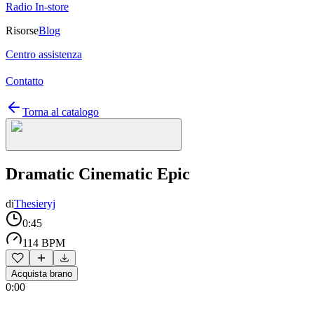
Radio In-store
Risorse
Blog
Centro assistenza
Contatto
Torna al catalogo
Dramatic Cinematic Epic
di
Thesieryj
0:45
114 BPM
Acquista brano
0:00