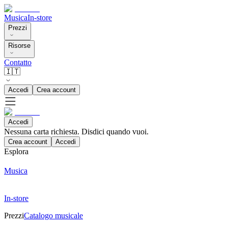
Musica
In-store
Prezzi
Risorse
Contatto
🇮🇹
Accedi
Crea account
Accedi
Nessuna carta richiesta. Disdici quando vuoi.
Crea account
Accedi
Esplora
Musica
In-store
Prezzi
Catalogo musicale