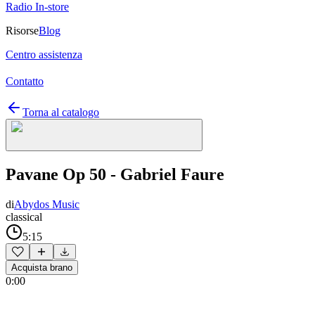
Radio In-store
Risorse
Blog
Centro assistenza
Contatto
Torna al catalogo
Pavane Op 50 - Gabriel Faure
di
Abydos Music
classical
5:15
Acquista brano
0:00