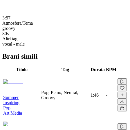
3:57
Atmosfera/Tema
groovy
80s
Altri tag
vocal - male
Brani simili
Titolo
Tag
Durata
BPM
Pop, Piano, Neutral,
1:46
-
Summer
Groovy
Inspiring
Pop
Art Media