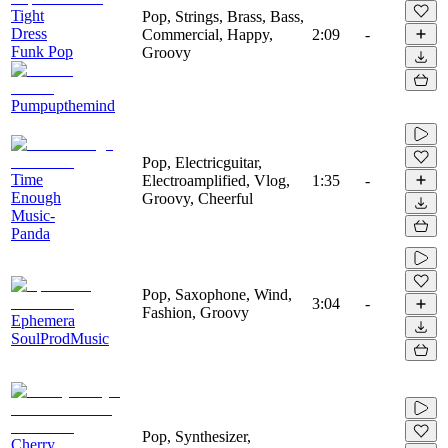
Tight
Pop, Strings, Brass, Bass,
Dress
Commercial, Happy,
2:09
-
Funk Pop
Groovy
Pumpupthemind
Pop, Electricguitar,
Time
Electroamplified, Vlog,
1:35
-
Enough
Groovy, Cheerful
Music-
Panda
Pop, Saxophone, Wind,
3:04
-
Fashion, Groovy
Ephemera
SoulProdMusic
Pop, Synthesizer,
Cherry