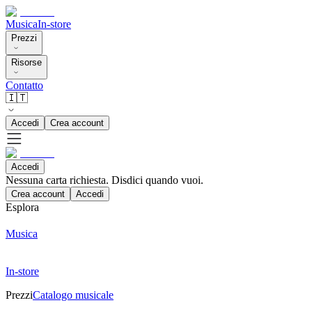
Musica
In-store
Prezzi
Risorse
Contatto
🇮🇹
Accedi
Crea account
Accedi
Nessuna carta richiesta. Disdici quando vuoi.
Crea account
Accedi
Esplora
Musica
In-store
Prezzi
Catalogo musicale