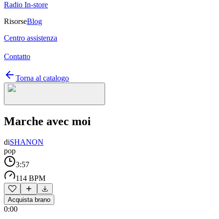
Radio In-store
Risorse
Blog
Centro assistenza
Contatto
Torna al catalogo
Marche avec moi
di
SHANON
pop
3:57
114 BPM
Acquista brano
0:00