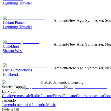
Lightning Traveler
Ambient/New Age, Synthesizer, Sou
Distant Planet
Lightning Traveler
Ambient/New Age, Synthesizer, Neu
Unfolding
Sharon West
Ambient/New Age, Synthesizer, Neu
Focus Frequencies
Databend
©
2026
Jamendo Licensing
Scarica l'app
Link utili
Catalogo musicale
Radio In-store
Prezzi
Contatto
Centro assistenza
Conta
Jamendo
Jamendo per artisti
Jamendo Music
Note legali