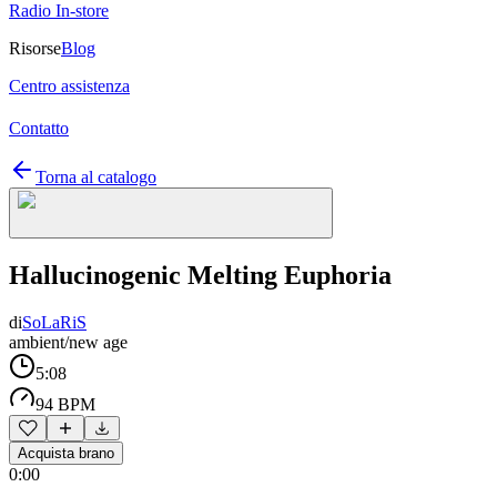
Radio In-store
Risorse
Blog
Centro assistenza
Contatto
Torna al catalogo
Hallucinogenic Melting Euphoria
di
SoLaRiS
ambient/new age
5:08
94 BPM
Acquista brano
0:00