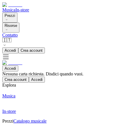
Musica
In-store
Prezzi
Risorse
Contatto
🇮🇹
Accedi
Crea account
Accedi
Nessuna carta richiesta. Disdici quando vuoi.
Crea account
Accedi
Esplora
Musica
In-store
Prezzi
Catalogo musicale