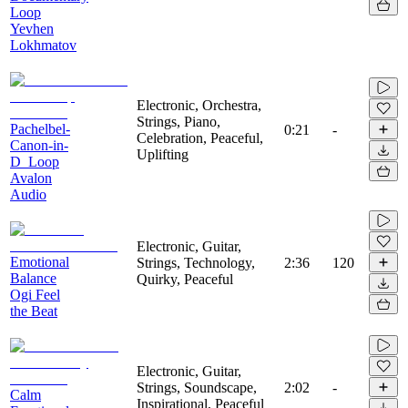
Loop
Yevhen
Lokhmatov
Electronic, Orchestra,
Strings, Piano,
Pachelbel-
0:21
-
Celebration, Peaceful,
Canon-in-
Uplifting
D_Loop
Avalon
Audio
Electronic, Guitar,
Emotional
Strings, Technology,
2:36
120
Balance
Quirky, Peaceful
Ogi Feel
the Beat
Electronic, Guitar,
Strings, Soundscape,
2:02
-
Calm
Inspirational, Peaceful