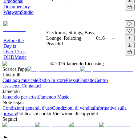
Emotional
Documentary
WigwamStudio
Electronic, Strings, Bass,
Lounge, Relaxing,
0:16
-
Before the
Peaceful
Day is
Over 17sec
DHDMusic
©
2026
Jamendo Licensing
Scarica l'app
Link utili
Catalogo musicale
Radio In-store
Prezzi
Contatto
Centro
assistenza
Contattaci
Jamendo
Jamendo per artisti
Jamendo Music
Note legali
Condizioni generali d'uso
Condizioni di vendita
Informativa sulla
privacy
Politica sui cookie
Violazione di copyright
Seguici