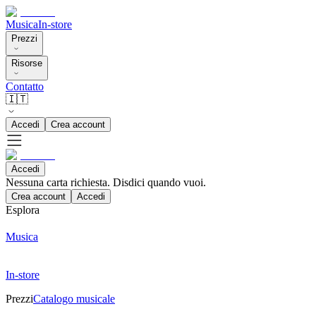
Musica
In-store
Prezzi
Risorse
Contatto
🇮🇹
Accedi
Crea account
Accedi
Nessuna carta richiesta. Disdici quando vuoi.
Crea account
Accedi
Esplora
Musica
In-store
Prezzi
Catalogo musicale