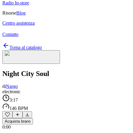
Radio In-store
Risorse
Blog
Centro assistenza
Contatto
Torna al catalogo
Night City Soul
di
Nargo
electronic
3:17
146 BPM
Acquista brano
0:00