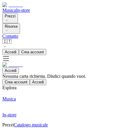
Musica
In-store
Prezzi
Risorse
Contatto
🇮🇹
Accedi
Crea account
Accedi
Nessuna carta richiesta. Disdici quando vuoi.
Crea account
Accedi
Esplora
Musica
In-store
Prezzi
Catalogo musicale