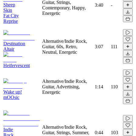
Guitar, Strings,
Sheep
3:40
-
Contemporary, Happy,
Skin
Energetic
Fat City
Reprise
Alternative/Indie Rock,
Destination
Guitar, 60s, Retro,
3:07
111
Altair
Neutral, Energetic
Heifervescent
Alternative/Indie Rock,
Guitar, Advertising,
1:14
110
Wake up!
Energetic
mOOsic
Alternative/Indie Rock,
Indie
Guitar, Strings, Summer,
0:44
103
Rock