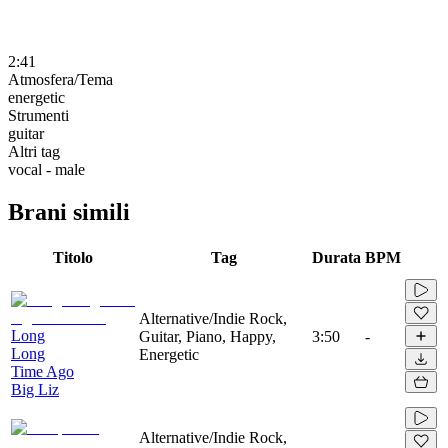
2:41
Atmosfera/Tema
energetic
Strumenti
guitar
Altri tag
vocal - male
Brani simili
Titolo
Tag
Durata
BPM
Alternative/Indie Rock,
Long
Guitar, Piano, Happy,
3:50
-
Long
Energetic
Time Ago
Big Liz
Alternative/Indie Rock,