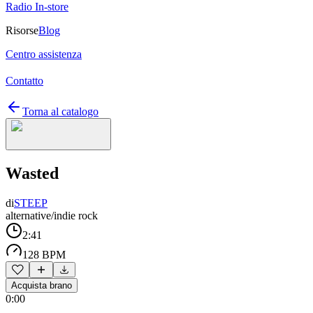
Radio In-store
Risorse
Blog
Centro assistenza
Contatto
Torna al catalogo
Wasted
di
STEEP
alternative/indie rock
2:41
128 BPM
Acquista brano
0:00