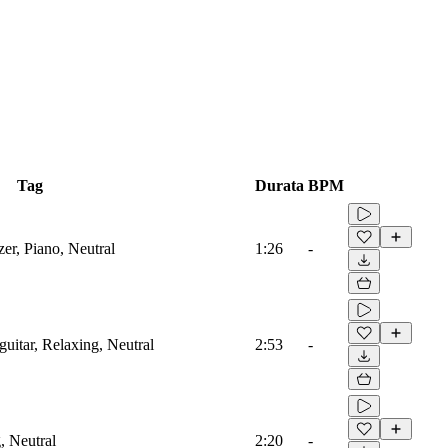
Tag
Durata
BPM
zer, Piano, Neutral
1:26
-
guitar, Relaxing, Neutral
2:53
-
, Neutral
2:20
-