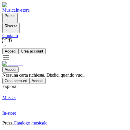
Musica
In-store
Prezzi
Risorse
Contatto
🇮🇹
Accedi
Crea account
Accedi
Nessuna carta richiesta. Disdici quando vuoi.
Crea account
Accedi
Esplora
Musica
In-store
Prezzi
Catalogo musicale