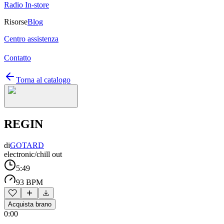
Radio In-store
Risorse
Blog
Centro assistenza
Contatto
Torna al catalogo
REGIN
di
GOTARD
electronic/chill out
5:49
93 BPM
Acquista brano
0:00