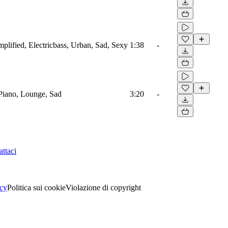
mplified, Electricbass, Urban, Sad, Sexy
1:38
-
, Piano, Lounge, Sad
3:20
-
ttaci
acy
Politica sui cookie
Violazione di copyright