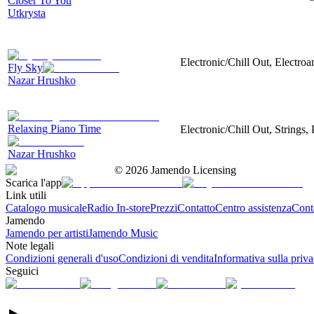
Closer To You
Utkrysta
Electronic/Chill Out, Electroa
Fly Sky
Nazar Hrushko
Relaxing Piano Time
Electronic/Chill Out, Strings
Nazar Hrushko
©
2026
Jamendo Licensing
Scarica l'app
Link utili
Catalogo musicale
Radio In-store
Prezzi
Contatto
Centro assistenza
Conta
Jamendo
Jamendo per artisti
Jamendo Music
Note legali
Condizioni generali d'uso
Condizioni di vendita
Informativa sulla priv
Seguici