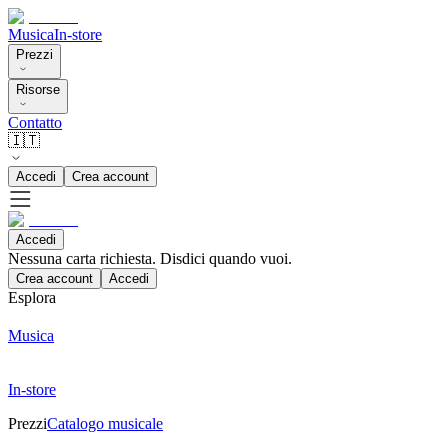
Musica
In-store
Prezzi
Risorse
Contatto
🇮🇹
Accedi
Crea account
Accedi
Nessuna carta richiesta. Disdici quando vuoi.
Crea account
Accedi
Esplora
Musica
In-store
Prezzi
Catalogo musicale