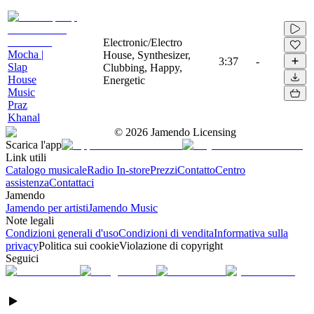
Electronic/Electro
Mocha |
House, Synthesizer,
3:37
-
Slap
Clubbing, Happy,
House
Energetic
Music
Praz
Khanal
©
2026
Jamendo Licensing
Scarica l'app
Link utili
Catalogo musicale
Radio In-store
Prezzi
Contatto
Centro
assistenza
Contattaci
Jamendo
Jamendo per artisti
Jamendo Music
Note legali
Condizioni generali d'uso
Condizioni di vendita
Informativa sulla
privacy
Politica sui cookie
Violazione di copyright
Seguici