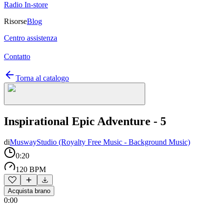
Radio In-store
Risorse
Blog
Centro assistenza
Contatto
Torna al catalogo
Inspirational Epic Adventure - 5
di
MuswayStudio (Royalty Free Music - Background Music)
0:20
120 BPM
Acquista brano
0:00