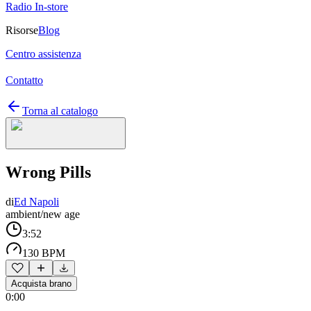
Radio In-store
Risorse
Blog
Centro assistenza
Contatto
Torna al catalogo
Wrong Pills
di
Ed Napoli
ambient/new age
3:52
130 BPM
Acquista brano
0:00