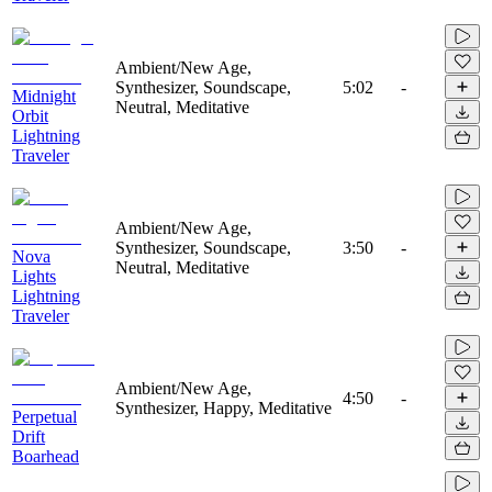
Ambient/New Age,
Synthesizer, Soundscape,
5:02
-
Midnight
Neutral, Meditative
Orbit
Lightning
Traveler
Ambient/New Age,
Synthesizer, Soundscape,
3:50
-
Nova
Neutral, Meditative
Lights
Lightning
Traveler
Ambient/New Age,
4:50
-
Synthesizer, Happy, Meditative
Perpetual
Drift
Boarhead