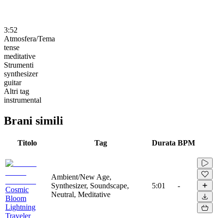
3:52
Atmosfera/Tema
tense
meditative
Strumenti
synthesizer
guitar
Altri tag
instrumental
Brani simili
Titolo
Tag
Durata
BPM
Ambient/New Age,
Synthesizer, Soundscape,
5:01
-
Cosmic
Neutral, Meditative
Bloom
Lightning
Traveler