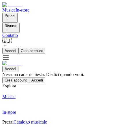
Musica
In-store
Prezzi
Risorse
Contatto
🇮🇹
Accedi
Crea account
Accedi
Nessuna carta richiesta. Disdici quando vuoi.
Crea account
Accedi
Esplora
Musica
In-store
Prezzi
Catalogo musicale