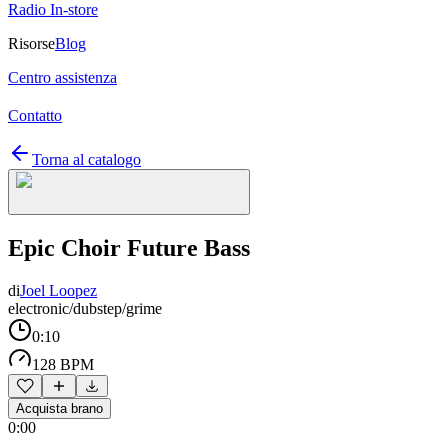
Radio In-store
Risorse
Blog
Centro assistenza
Contatto
Torna al catalogo
Epic Choir Future Bass
di
Joel Loopez
electronic/dubstep/grime
0:10
128 BPM
Acquista brano
0:00