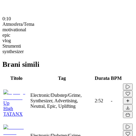
0:10
Atmosfera/Tema
motivational
epic
vlog
Strumenti
synthesizer
Brani simili
Titolo
Tag
Durata
BPM
Electronic/Dubstep/Grime,
Synthesizer, Advertising,
2:52
-
Up
Neutral, Epic, Uplifting
High
TATANX
Electronic/Dubstep/Grime,