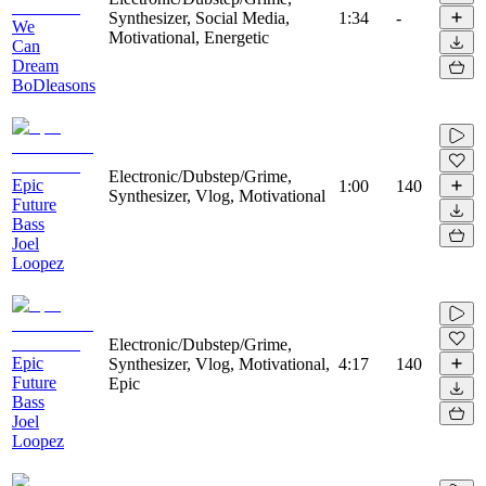
Synthesizer, Social Media,
1:34
-
We
Motivational, Energetic
Can
Dream
BoDleasons
Electronic/Dubstep/Grime,
Epic
1:00
140
Synthesizer, Vlog, Motivational
Future
Bass
Joel
Loopez
Electronic/Dubstep/Grime,
Epic
Synthesizer, Vlog, Motivational,
4:17
140
Future
Epic
Bass
Joel
Loopez