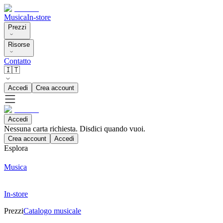
Musica
In-store
Prezzi
Risorse
Contatto
🇮🇹
Accedi
Crea account
Accedi
Nessuna carta richiesta. Disdici quando vuoi.
Crea account
Accedi
Esplora
Musica
In-store
Prezzi
Catalogo musicale