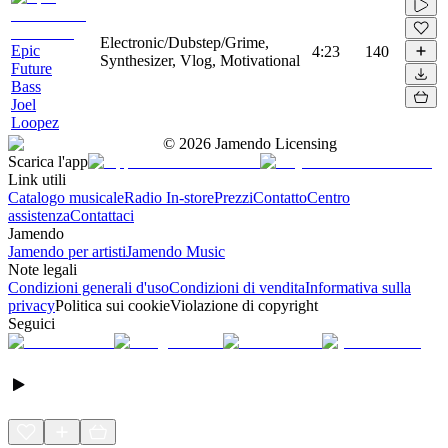
Electronic/Dubstep/Grime,
Epic
4:23
140
Synthesizer, Vlog, Motivational
Future
Bass
Joel
Loopez
©
2026
Jamendo Licensing
Scarica l'app
Link utili
Catalogo musicale
Radio In-store
Prezzi
Contatto
Centro
assistenza
Contattaci
Jamendo
Jamendo per artisti
Jamendo Music
Note legali
Condizioni generali d'uso
Condizioni di vendita
Informativa sulla
privacy
Politica sui cookie
Violazione di copyright
Seguici