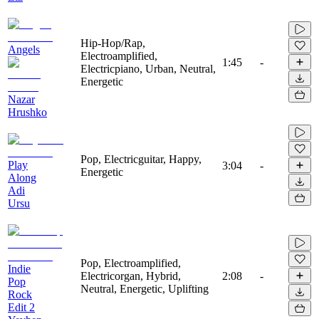
Hip-Hop/Rap,
Angels
Electroamplified,
1:45
-
Electricpiano, Urban, Neutral,
Energetic
Nazar
Hrushko
Pop, Electricguitar, Happy,
Play
3:04
-
Energetic
Along
Adi
Ursu
Pop, Electroamplified,
Indie
Electricorgan, Hybrid,
2:08
-
Pop
Neutral, Energetic, Uplifting
Rock
Edit 2