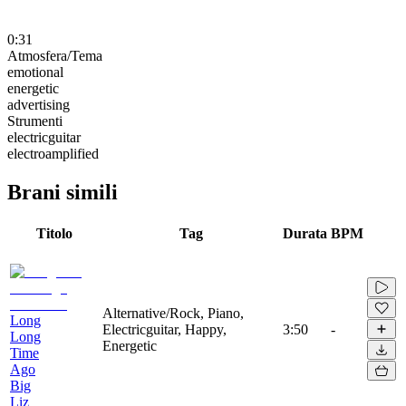
0:31
Atmosfera/Tema
emotional
energetic
advertising
Strumenti
electricguitar
electroamplified
Brani simili
Titolo
Tag
Durata
BPM
Alternative/Rock, Piano,
Long
Electricguitar, Happy,
3:50
-
Long
Energetic
Time
Ago
Big
Liz