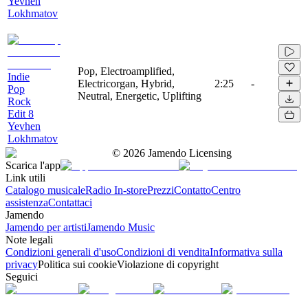
Yevhen
Lokhmatov
Pop, Electroamplified,
Indie
Electricorgan, Hybrid,
2:25
-
Pop
Neutral, Energetic, Uplifting
Rock
Edit 8
Yevhen
Lokhmatov
©
2026
Jamendo Licensing
Scarica l'app
Link utili
Catalogo musicale
Radio In-store
Prezzi
Contatto
Centro
assistenza
Contattaci
Jamendo
Jamendo per artisti
Jamendo Music
Note legali
Condizioni generali d'uso
Condizioni di vendita
Informativa sulla
privacy
Politica sui cookie
Violazione di copyright
Seguici