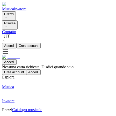
Musica
In-store
Prezzi
Risorse
Contatto
🇮🇹
Accedi
Crea account
Accedi
Nessuna carta richiesta. Disdici quando vuoi.
Crea account
Accedi
Esplora
Musica
In-store
Prezzi
Catalogo musicale