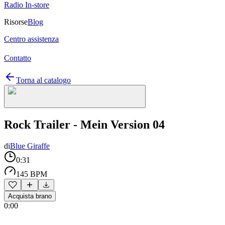
Radio In-store
Risorse
Blog
Centro assistenza
Contatto
Torna al catalogo
Rock Trailer - Mein Version 04
di
Blue Giraffe
0:31
145 BPM
Acquista brano
0:00