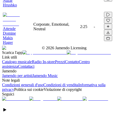
Nazar
Hrushko
Corporate, Emotional,
2:25
-
Attende
Neutral
Domine
Makis
Hager
©
2026
Jamendo Licensing
Scarica l'app
Link utili
Catalogo musicale
Radio In-store
Prezzi
Contatto
Centro
assistenza
Contattaci
Jamendo
Jamendo per artisti
Jamendo Music
Note legali
Condizioni generali d'uso
Condizioni di vendita
Informativa sulla
privacy
Politica sui cookie
Violazione di copyright
Seguici