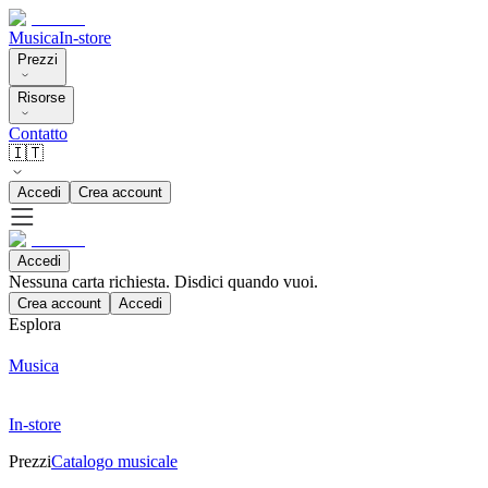
Musica
In-store
Prezzi
Risorse
Contatto
🇮🇹
Accedi
Crea account
Accedi
Nessuna carta richiesta. Disdici quando vuoi.
Crea account
Accedi
Esplora
Musica
In-store
Prezzi
Catalogo musicale