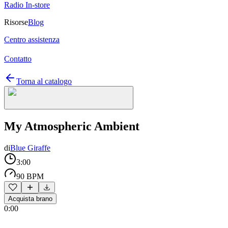
Radio In-store
Risorse
Blog
Centro assistenza
Contatto
Torna al catalogo
My Atmospheric Ambient
di
Blue Giraffe
3:00
90 BPM
Acquista brano
0:00