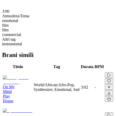
3:00
Atmosfera/Tema
emotional
film
film
commercial
Altri tag
instrumental
Brani simili
Titolo
Tag
Durata
BPM
World/African/Afro-Pop,
On My
3:02
-
Synthesizer, Emotional, Sad
Mind
Play
House