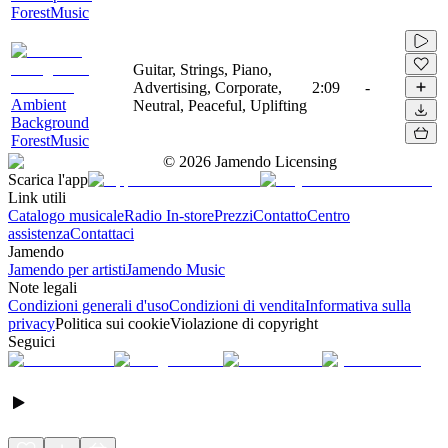
ForestMusic
Guitar, Strings, Piano,
Advertising, Corporate,
2:09
-
Ambient
Neutral, Peaceful, Uplifting
Background
ForestMusic
©
2026
Jamendo Licensing
Scarica l'app
Link utili
Catalogo musicale
Radio In-store
Prezzi
Contatto
Centro
assistenza
Contattaci
Jamendo
Jamendo per artisti
Jamendo Music
Note legali
Condizioni generali d'uso
Condizioni di vendita
Informativa sulla
privacy
Politica sui cookie
Violazione di copyright
Seguici