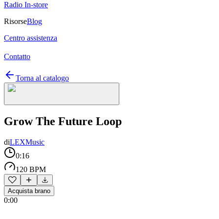
Radio In-store
Risorse
Blog
Centro assistenza
Contatto
Torna al catalogo
Grow The Future Loop
di
LEXMusic
0:16
120 BPM
Acquista brano
0:00