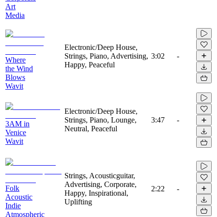
Art
Media
Electronic/Deep House,
Strings, Piano, Advertising,
3:02
-
Where
Happy, Peaceful
the Wind
Blows
Wavit
Electronic/Deep House,
Strings, Piano, Lounge,
3:47
-
3AM in
Neutral, Peaceful
Venice
Wavit
Strings, Acousticguitar,
Advertising, Corporate,
Folk
2:22
-
Happy, Inspirational,
Acoustic
Uplifting
Indie
Atmospheric