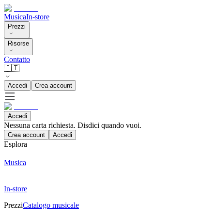
Musica
In-store
Prezzi
Risorse
Contatto
🇮🇹
Accedi
Crea account
Accedi
Nessuna carta richiesta. Disdici quando vuoi.
Crea account
Accedi
Esplora
Musica
In-store
Prezzi
Catalogo musicale