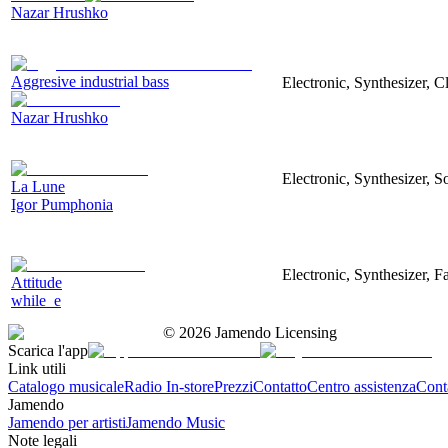
Nazar Hrushko
Aggresive industrial bass
Electronic, Synthesizer, 
Nazar Hrushko
Electronic, Synthesizer, S
La Lune
Igor Pumphonia
Electronic, Synthesizer, 
Attitude
while_e
©
2026
Jamendo Licensing
Scarica l'app
Link utili
Catalogo musicale
Radio In-store
Prezzi
Contatto
Centro assistenza
Conta
Jamendo
Jamendo per artisti
Jamendo Music
Note legali