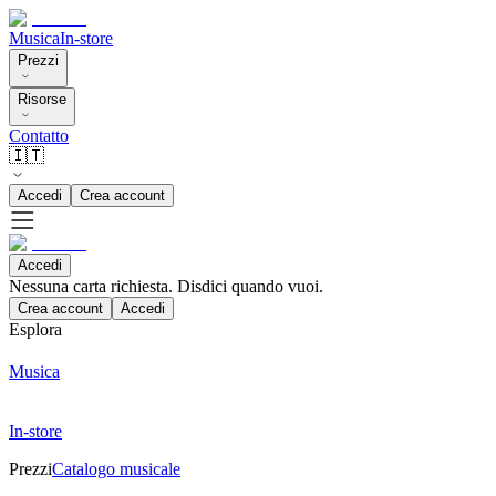
Musica
In-store
Prezzi
Risorse
Contatto
🇮🇹
Accedi
Crea account
Accedi
Nessuna carta richiesta. Disdici quando vuoi.
Crea account
Accedi
Esplora
Musica
In-store
Prezzi
Catalogo musicale