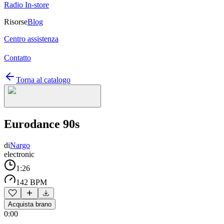
Radio In-store
Risorse
Blog
Centro assistenza
Contatto
Torna al catalogo
Eurodance 90s
di
Nargo
electronic
1:26
142 BPM
Acquista brano
0:00