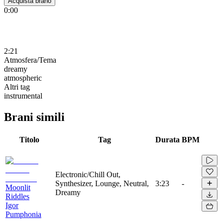
Acquista brano
0:00
2:21
Atmosfera/Tema
dreamy
atmospheric
Altri tag
instrumental
Brani simili
Titolo
Tag
Durata
BPM
Electronic/Chill Out,
Synthesizer, Lounge, Neutral,
3:23
-
Moonlit
Dreamy
Riddles
Igor
Pumphonia