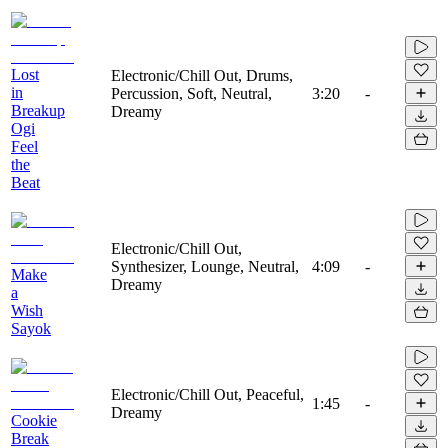
Lost
Electronic/Chill Out, Drums,
in
Percussion, Soft, Neutral,
3:20
-
Breakup
Dreamy
Ogi
Feel
the
Beat
Electronic/Chill Out,
Synthesizer, Lounge, Neutral,
4:09
-
Make
Dreamy
a
Wish
Sayok
Electronic/Chill Out, Peaceful,
1:45
-
Dreamy
Cookie
Break