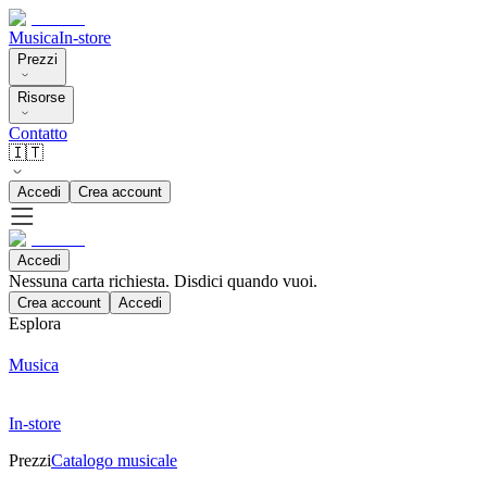
Musica
In-store
Prezzi
Risorse
Contatto
🇮🇹
Accedi
Crea account
Accedi
Nessuna carta richiesta. Disdici quando vuoi.
Crea account
Accedi
Esplora
Musica
In-store
Prezzi
Catalogo musicale