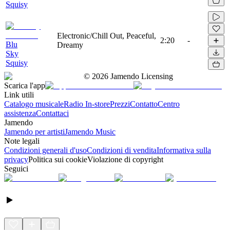
Squisy
Electronic/Chill Out, Peaceful,
2:20
-
Blu
Dreamy
Sky
Squisy
©
2026
Jamendo Licensing
Scarica l'app
Link utili
Catalogo musicale
Radio In-store
Prezzi
Contatto
Centro
assistenza
Contattaci
Jamendo
Jamendo per artisti
Jamendo Music
Note legali
Condizioni generali d'uso
Condizioni di vendita
Informativa sulla
privacy
Politica sui cookie
Violazione di copyright
Seguici