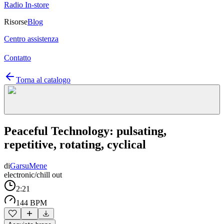
Radio In-store
Risorse
Blog
Centro assistenza
Contatto
Torna al catalogo
Peaceful Technology: pulsating,
repetitive, rotating, cyclical
di
GarsuMene
electronic/chill out
2:21
144 BPM