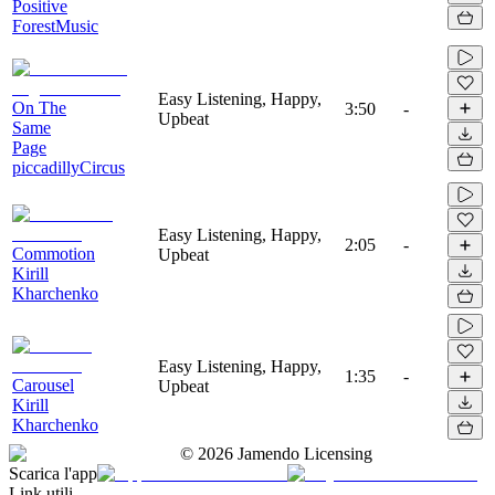
Positive
ForestMusic
Easy Listening, Happy,
On The
3:50
-
Upbeat
Same
Page
piccadillyCircus
Easy Listening, Happy,
2:05
-
Commotion
Upbeat
Kirill
Kharchenko
Easy Listening, Happy,
1:35
-
Carousel
Upbeat
Kirill
Kharchenko
©
2026
Jamendo Licensing
Scarica l'app
Link utili