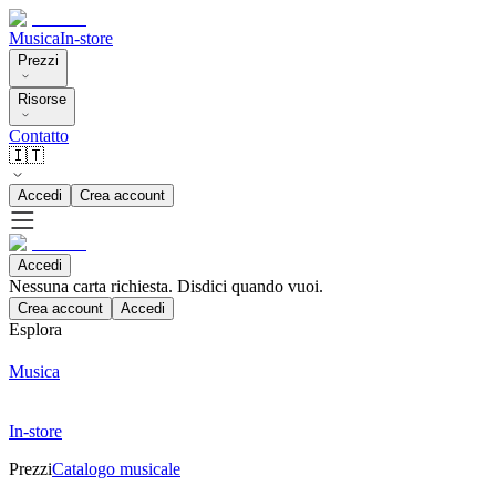
Musica
In-store
Prezzi
Risorse
Contatto
🇮🇹
Accedi
Crea account
Accedi
Nessuna carta richiesta. Disdici quando vuoi.
Crea account
Accedi
Esplora
Musica
In-store
Prezzi
Catalogo musicale