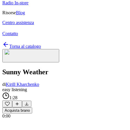
Radio In-store
Risorse
Blog
Centro assistenza
Contatto
Torna al catalogo
Sunny Weather
di
Kirill Kharchenko
easy listening
1:28
Acquista brano
0:00