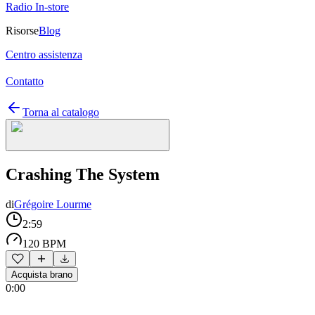
Radio In-store
Risorse
Blog
Centro assistenza
Contatto
Torna al catalogo
Crashing The System
di
Grégoire Lourme
2:59
120 BPM
Acquista brano
0:00