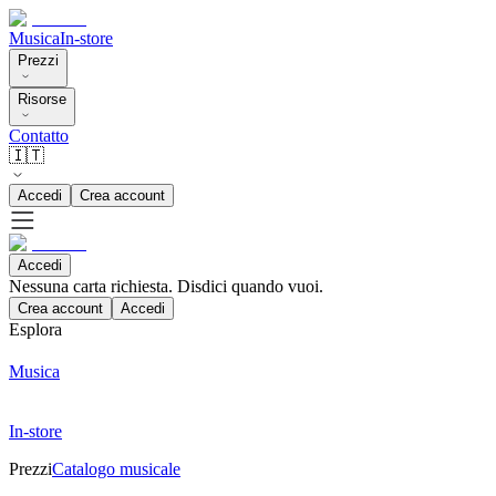
Musica
In-store
Prezzi
Risorse
Contatto
🇮🇹
Accedi
Crea account
Accedi
Nessuna carta richiesta. Disdici quando vuoi.
Crea account
Accedi
Esplora
Musica
In-store
Prezzi
Catalogo musicale