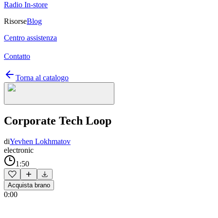
Radio In-store
Risorse
Blog
Centro assistenza
Contatto
Torna al catalogo
Corporate Tech Loop
di
Yevhen Lokhmatov
electronic
1:50
Acquista brano
0:00