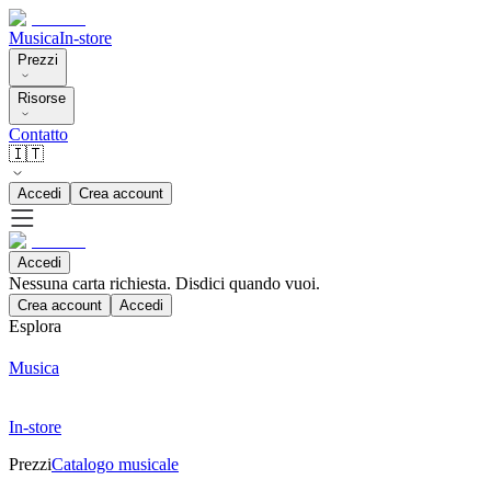
Musica
In-store
Prezzi
Risorse
Contatto
🇮🇹
Accedi
Crea account
Accedi
Nessuna carta richiesta. Disdici quando vuoi.
Crea account
Accedi
Esplora
Musica
In-store
Prezzi
Catalogo musicale