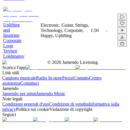
Uplifting
Electronic, Guitar, Strings,
and
Technology, Corporate,
1:50
-
Inspiring
Happy, Uplifting
Corporate
Loop
Yevhen
Lokhmatov
©
2026
Jamendo Licensing
Scarica l'app
Link utili
Catalogo musicale
Radio In-store
Prezzi
Contatto
Centro
assistenza
Contattaci
Jamendo
Jamendo per artisti
Jamendo Music
Note legali
Condizioni generali d'uso
Condizioni di vendita
Informativa sulla
privacy
Politica sui cookie
Violazione di copyright
Seguici