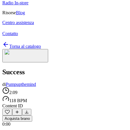
Radio In-store
Risorse
Blog
Centro assistenza
Contatto
Torna al catalogo
Success
di
Pumpupthemind
2:09
118 BPM
Content ID
Acquista brano
0:00