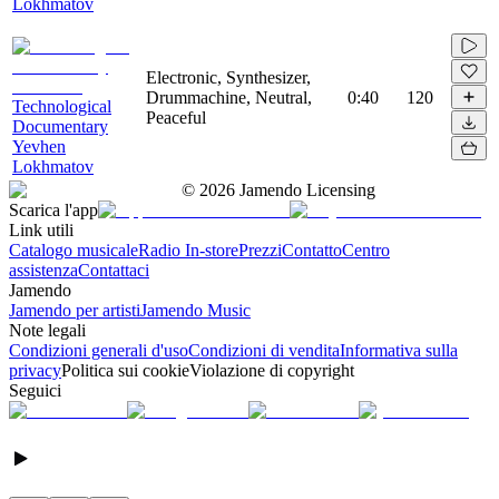
Lokhmatov
Electronic, Synthesizer,
Drummachine, Neutral,
0:40
120
Technological
Peaceful
Documentary
Yevhen
Lokhmatov
©
2026
Jamendo Licensing
Scarica l'app
Link utili
Catalogo musicale
Radio In-store
Prezzi
Contatto
Centro
assistenza
Contattaci
Jamendo
Jamendo per artisti
Jamendo Music
Note legali
Condizioni generali d'uso
Condizioni di vendita
Informativa sulla
privacy
Politica sui cookie
Violazione di copyright
Seguici