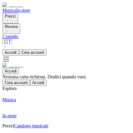
Musica
In-store
Prezzi
Risorse
Contatto
🇮🇹
Accedi
Crea account
Accedi
Nessuna carta richiesta. Disdici quando vuoi.
Crea account
Accedi
Esplora
Musica
In-store
Prezzi
Catalogo musicale