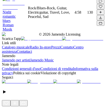
Rock/Blues-Rock, Guitar,
Night
Electricguitar, Travel, Love,
4:58
130
romantic
Peaceful, Sad
blues
Roman
Musik
©
2026
Jamendo Licensing
Scarica l'app
Link utili
Catalogo musicale
Radio In-store
Prezzi
Contatto
Centro
assistenza
Contattaci
Jamendo
Jamendo per artisti
Jamendo Music
Note legali
Condizioni generali d'uso
Condizioni di vendita
Informativa sulla
privacy
Politica sui cookie
Violazione di copyright
Seguici