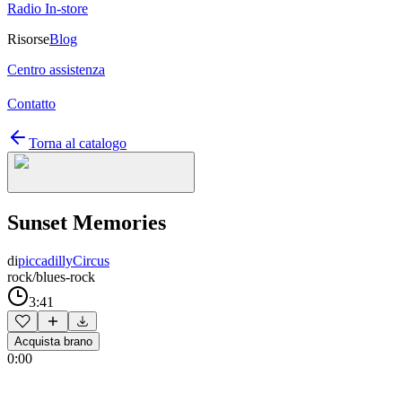
Radio In-store
Risorse
Blog
Centro assistenza
Contatto
Torna al catalogo
Sunset Memories
di
piccadillyCircus
rock/blues-rock
3:41
Acquista brano
0:00