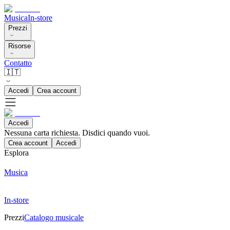
Musica
In-store
Prezzi
Risorse
Contatto
🇮🇹
Accedi
Crea account
Accedi
Nessuna carta richiesta. Disdici quando vuoi.
Crea account
Accedi
Esplora
Musica
In-store
Prezzi
Catalogo musicale