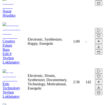
Nazar
Hrushko
Electronic, Synthesizer,
Creative
1:09
-
Happy, Energetic
Future
Bass
Edit 8
Yevhen
Lokhmatov
Electronic, Drums,
Synthesizer, Documentary,
2:36
142
Epic
Technology, Motivational,
Technology
Energetic
Yevhen
Lokhmatov