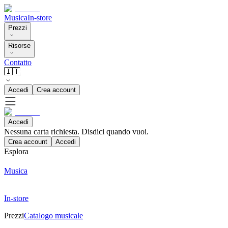
Musica
In-store
Prezzi
Risorse
Contatto
🇮🇹
Accedi
Crea account
Accedi
Nessuna carta richiesta. Disdici quando vuoi.
Crea account
Accedi
Esplora
Musica
In-store
Prezzi
Catalogo musicale