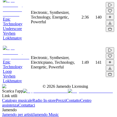
Electronic, Synthesizer,
Technology, Energetic,
2:36
140
Epic
Powerful
Technology
Underscore
Yevhen
Lokhmatov
Electronic, Synthesizer,
Epic
Electricpiano, Technology,
1:49
141
Technology
Energetic, Powerful
Loop
Yevhen
Lokhmatov
©
2026
Jamendo Licensing
Scarica l'app
Link utili
Catalogo musicale
Radio In-store
Prezzi
Contatto
Centro
assistenza
Contattaci
Jamendo
Jamendo per artisti
Jamendo Music