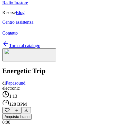
Radio In-store
Risorse
Blog
Centro assistenza
Contatto
Torna al catalogo
Energetic Trip
di
Papasound
electronic
1:13
128 BPM
Acquista brano
0:00