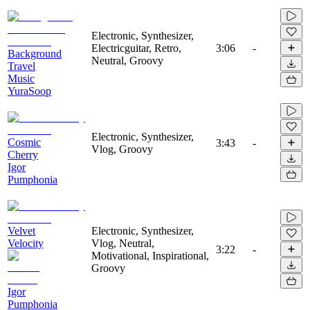
Electronic, Synthesizer,
Electricguitar, Retro,
3:06
-
Background
Neutral, Groovy
Travel
Music
YuraSoop
Electronic, Synthesizer,
Cosmic
3:43
-
Vlog, Groovy
Cherry
Igor
Pumphonia
Velvet
Electronic, Synthesizer,
Velocity
Vlog, Neutral,
3:22
-
Motivational, Inspirational,
Groovy
Igor
Pumphonia