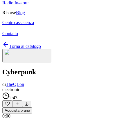
Radio In-store
Risorse
Blog
Centro assistenza
Contatto
Torna al catalogo
Cyberpunk
di
TheQLon
electronic
2:43
Acquista brano
0:00