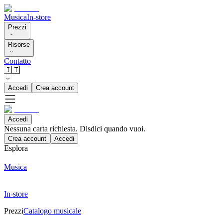
Musica
In-store
Prezzi
Risorse
Contatto
🇮🇹
Accedi
Crea account
Accedi
Nessuna carta richiesta. Disdici quando vuoi.
Crea account
Accedi
Esplora
Musica
In-store
Prezzi
Catalogo musicale