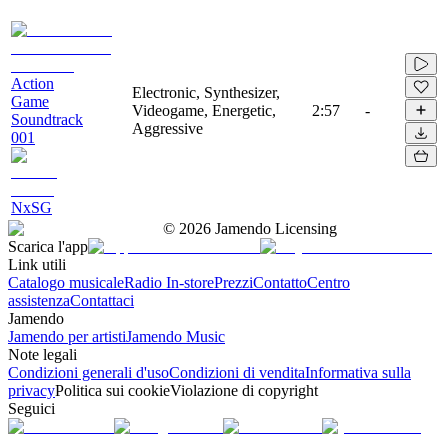
Action
Electronic, Synthesizer,
Game
Videogame, Energetic,
2:57
-
Soundtrack
Aggressive
001
NxSG
©
2026
Jamendo Licensing
Scarica l'app
Link utili
Catalogo musicale
Radio In-store
Prezzi
Contatto
Centro
assistenza
Contattaci
Jamendo
Jamendo per artisti
Jamendo Music
Note legali
Condizioni generali d'uso
Condizioni di vendita
Informativa sulla
privacy
Politica sui cookie
Violazione di copyright
Seguici