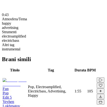
0:43
Atmosfera/Tema
happy
advertising
Strumenti
electroamplified
electricbass
Altri tag
instrumental
Brani simili
Titolo
Tag
Durata
BPM
Pop, Electroamplified,
Fun
Electricbass, Advertising,
1:55
105
Pop
Happy
Edit 5
Yevhen
Lokhmatov