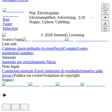
Pop, Electricguitar,
Electroamplified, Advertising,
2:20
-
Run
Happy, Upbeat, Uplifting
Faster
Infraction
©
2026
Jamendo Licensing
Scarica l'app
Link utili
Catalogo musicale
Radio In-store
Prezzi
Contatto
Centro
assistenza
Contattaci
Jamendo
Jamendo per artisti
Jamendo Music
Note legali
Condizioni generali d'uso
Condizioni di vendita
Informativa sulla
privacy
Politica sui cookie
Violazione di copyright
Seguici