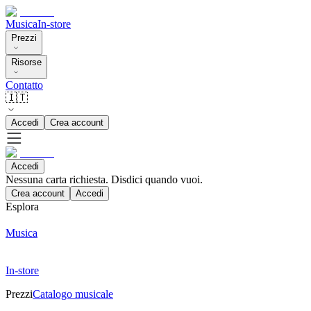
Musica
In-store
Prezzi
Risorse
Contatto
🇮🇹
Accedi
Crea account
Accedi
Nessuna carta richiesta. Disdici quando vuoi.
Crea account
Accedi
Esplora
Musica
In-store
Prezzi
Catalogo musicale