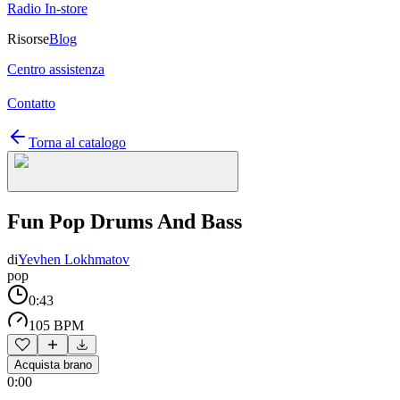
Radio In-store
Risorse
Blog
Centro assistenza
Contatto
Torna al catalogo
Fun Pop Drums And Bass
di
Yevhen Lokhmatov
pop
0:43
105 BPM
Acquista brano
0:00