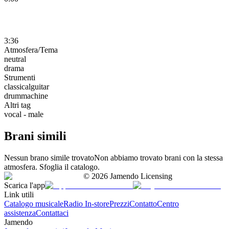
3:36
Atmosfera/Tema
neutral
drama
Strumenti
classicalguitar
drummachine
Altri tag
vocal - male
Brani simili
Nessun brano simile trovato
Non abbiamo trovato brani con la stessa
atmosfera. Sfoglia il catalogo.
©
2026
Jamendo Licensing
Scarica l'app
Link utili
Catalogo musicale
Radio In-store
Prezzi
Contatto
Centro
assistenza
Contattaci
Jamendo