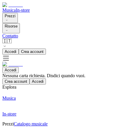
Musica
In-store
Prezzi
Risorse
Contatto
🇮🇹
Accedi
Crea account
Accedi
Nessuna carta richiesta. Disdici quando vuoi.
Crea account
Accedi
Esplora
Musica
In-store
Prezzi
Catalogo musicale