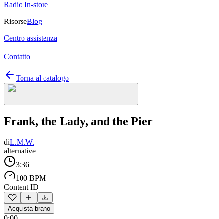
Radio In-store
Risorse
Blog
Centro assistenza
Contatto
Torna al catalogo
Frank, the Lady, and the Pier
di
L.M.W.
alternative
3:36
100 BPM
Content ID
Acquista brano
0:00