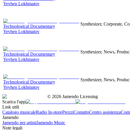
Yevhen Lokhmatov
Synthesizer, Corporate, Co
Technological Documentary
Yevhen Lokhmatov
Synthesizer, News, Producti
Technological Documentary
Yevhen Lokhmatov
Synthesizer, News, Producti
Technological Documentary
Yevhen Lokhmatov
©
2026
Jamendo Licensing
Scarica l'app
Link utili
Catalogo musicale
Radio In-store
Prezzi
Contatto
Centro assistenza
Conta
Jamendo
Jamendo per artisti
Jamendo Music
Note legali