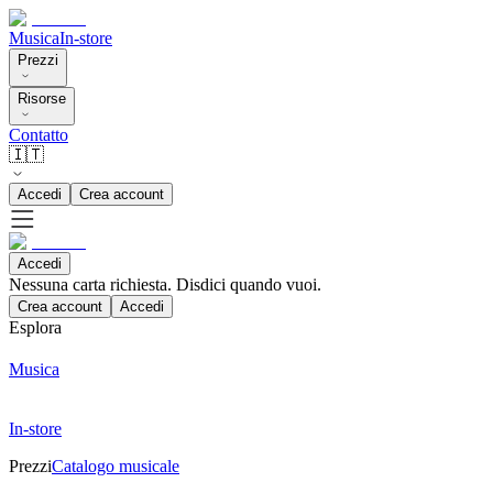
Musica
In-store
Prezzi
Risorse
Contatto
🇮🇹
Accedi
Crea account
Accedi
Nessuna carta richiesta. Disdici quando vuoi.
Crea account
Accedi
Esplora
Musica
In-store
Prezzi
Catalogo musicale