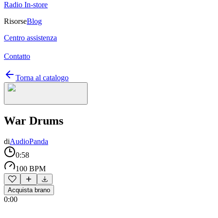
Radio In-store
Risorse
Blog
Centro assistenza
Contatto
Torna al catalogo
War Drums
di
AudioPanda
0:58
100 BPM
Acquista brano
0:00