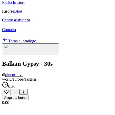
Radio In-store
Risorse
Blog
Centro assistenza
Contatto
Torna al catalogo
Balkan Gypsy - 30s
di
pinegroove
world/europe/eastern
0:30
Acquista brano
0:00