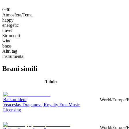
0:30
Atmosfera/Tema
happy
energetic
travel
Strumenti
wind
brass
Altri tag
instrumental
Brani simili
Titolo
Balkan Ident
World/Europe/Ea
Veaceslav Draganov | Royalty Free Music
Licensing
World/Europe/Ea