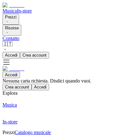
Musica
In-store
Prezzi
Risorse
Contatto
🇮🇹
Accedi
Crea account
Accedi
Nessuna carta richiesta. Disdici quando vuoi.
Crea account
Accedi
Esplora
Musica
In-store
Prezzi
Catalogo musicale