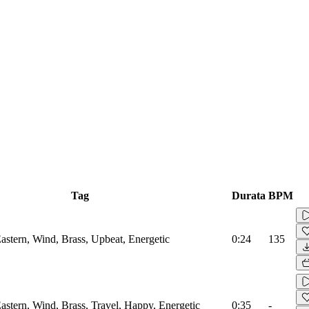
Tag
Durata
BPM
stern, Wind, Brass, Upbeat, Energetic
0:24
135
stern, Wind, Brass, Travel, Happy, Energetic
0:35
-