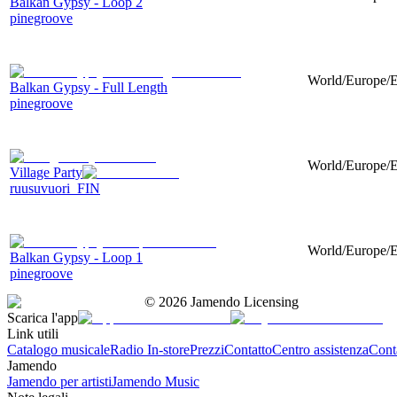
Balkan Gypsy - Loop 2
pinegroove
World/Europe/Ea
Balkan Gypsy - Full Length
pinegroove
World/Europe/E
Village Party
ruusuvuori_FIN
World/Europe/Ea
Balkan Gypsy - Loop 1
pinegroove
©
2026
Jamendo Licensing
Scarica l'app
Link utili
Catalogo musicale
Radio In-store
Prezzi
Contatto
Centro assistenza
Conta
Jamendo
Jamendo per artisti
Jamendo Music