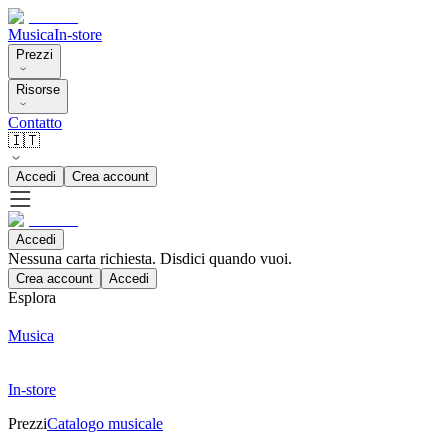
Musica
In-store
Prezzi
Risorse
Contatto
🇮🇹
Accedi
Crea account
Accedi
Nessuna carta richiesta. Disdici quando vuoi.
Crea account
Accedi
Esplora
Musica
In-store
Prezzi
Catalogo musicale