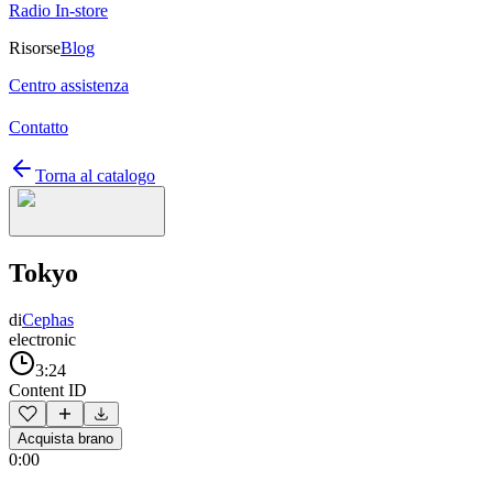
Radio In-store
Risorse
Blog
Centro assistenza
Contatto
Torna al catalogo
Tokyo
di
Cephas
electronic
3:24
Content ID
Acquista brano
0:00