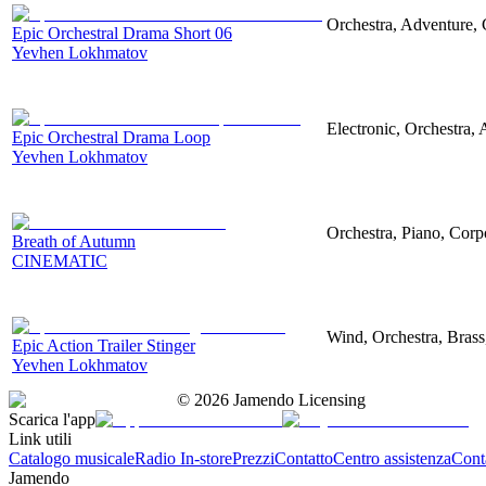
Orchestra, Adventure, 
Epic Orchestral Drama Short 06
Yevhen Lokhmatov
Electronic, Orchestra,
Epic Orchestral Drama Loop
Yevhen Lokhmatov
Orchestra, Piano, Corpo
Breath of Autumn
CINEMATIC
Wind, Orchestra, Brass
Epic Action Trailer Stinger
Yevhen Lokhmatov
©
2026
Jamendo Licensing
Scarica l'app
Link utili
Catalogo musicale
Radio In-store
Prezzi
Contatto
Centro assistenza
Conta
Jamendo