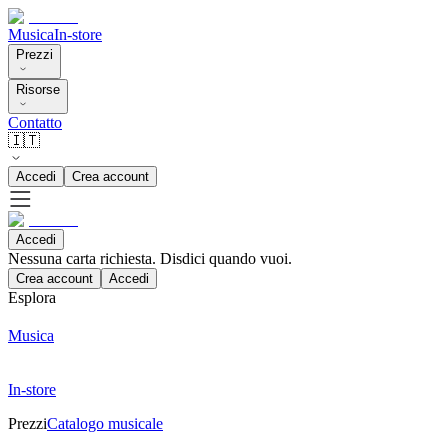
Musica
In-store
Prezzi
Risorse
Contatto
🇮🇹
Accedi
Crea account
Accedi
Nessuna carta richiesta. Disdici quando vuoi.
Crea account
Accedi
Esplora
Musica
In-store
Prezzi
Catalogo musicale