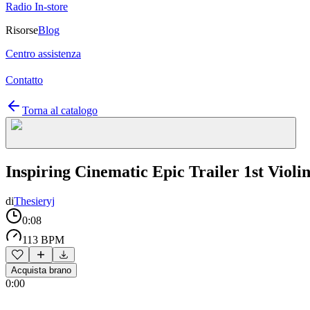
Radio In-store
Risorse
Blog
Centro assistenza
Contatto
Torna al catalogo
Inspiring Cinematic Epic Trailer 1st Violi
di
Thesieryj
0:08
113 BPM
Acquista brano
0:00