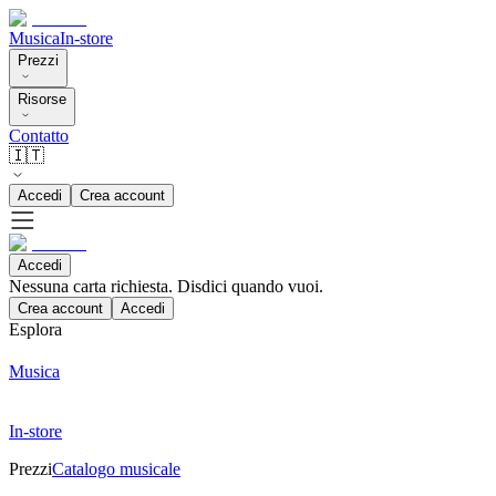
Musica
In-store
Prezzi
Risorse
Contatto
🇮🇹
Accedi
Crea account
Accedi
Nessuna carta richiesta. Disdici quando vuoi.
Crea account
Accedi
Esplora
Musica
In-store
Prezzi
Catalogo musicale