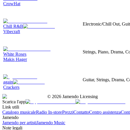
CrowHat
Electronic/Chill Out, Gui
Chill R&B
Vibecraft
Strings, Piano, Drama, Co
White Roses
Makis Hager
Guitar, Strings, Drama, C
again
Crackers
©
2026
Jamendo Licensing
Scarica l'app
Link utili
Catalogo musicale
Radio In-store
Prezzi
Contatto
Centro assistenza
Conta
Jamendo
Jamendo per artisti
Jamendo Music
Note legali