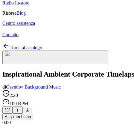
Radio In-store
Risorse
Blog
Centro assistenza
Contatto
Torna al catalogo
Inspirational Ambient Corporate Timelap
di
Osynthw Background Music
2:20
109 BPM
Acquista brano
0:00