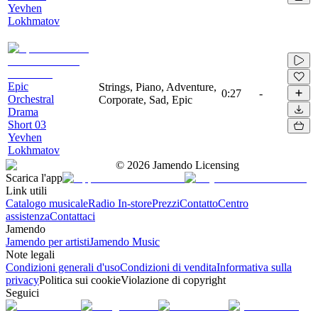
Yevhen
Lokhmatov
Epic
Strings, Piano, Adventure,
0:27
-
Orchestral
Corporate, Sad, Epic
Drama
Short 03
Yevhen
Lokhmatov
©
2026
Jamendo Licensing
Scarica l'app
Link utili
Catalogo musicale
Radio In-store
Prezzi
Contatto
Centro
assistenza
Contattaci
Jamendo
Jamendo per artisti
Jamendo Music
Note legali
Condizioni generali d'uso
Condizioni di vendita
Informativa sulla
privacy
Politica sui cookie
Violazione di copyright
Seguici