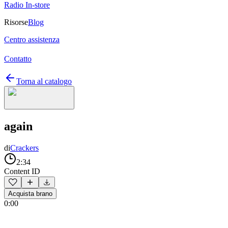
Radio In-store
Risorse
Blog
Centro assistenza
Contatto
Torna al catalogo
again
di
Crackers
2:34
Content ID
Acquista brano
0:00