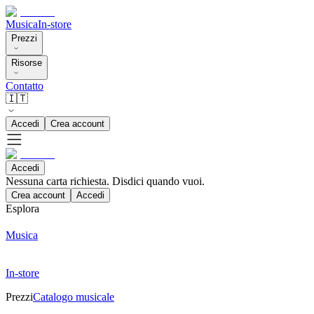
Musica
In-store
Prezzi
Risorse
Contatto
🇮🇹
Accedi
Crea account
Accedi
Nessuna carta richiesta. Disdici quando vuoi.
Crea account
Accedi
Esplora
Musica
In-store
Prezzi
Catalogo musicale