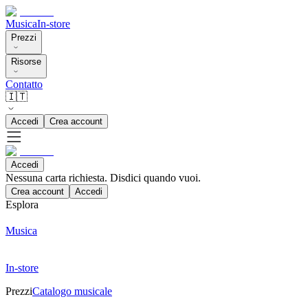
Musica
In-store
Prezzi
Risorse
Contatto
🇮🇹
Accedi
Crea account
Accedi
Nessuna carta richiesta. Disdici quando vuoi.
Crea account
Accedi
Esplora
Musica
In-store
Prezzi
Catalogo musicale