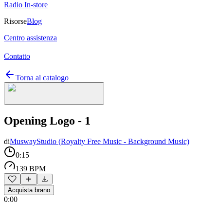
Radio In-store
Risorse
Blog
Centro assistenza
Contatto
Torna al catalogo
Opening Logo - 1
di
MuswayStudio (Royalty Free Music - Background Music)
0:15
139 BPM
Acquista brano
0:00