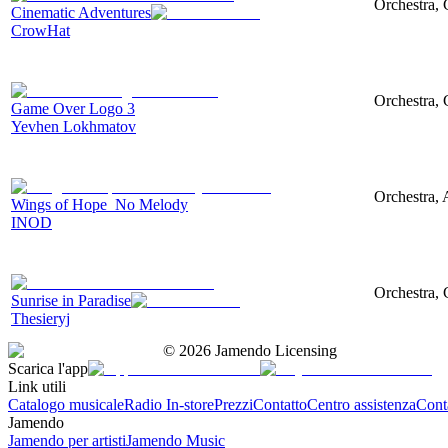
Orchestra, 
Cinematic Adventures
CrowHat
Orchestra, 
Game Over Logo 3
Yevhen Lokhmatov
Orchestra, 
Wings of Hope_No Melody
INOD
Orchestra, 
Sunrise in Paradise
Thesieryj
©
2026
Jamendo Licensing
Scarica l'app
Link utili
Catalogo musicale
Radio In-store
Prezzi
Contatto
Centro assistenza
Conta
Jamendo
Jamendo per artisti
Jamendo Music