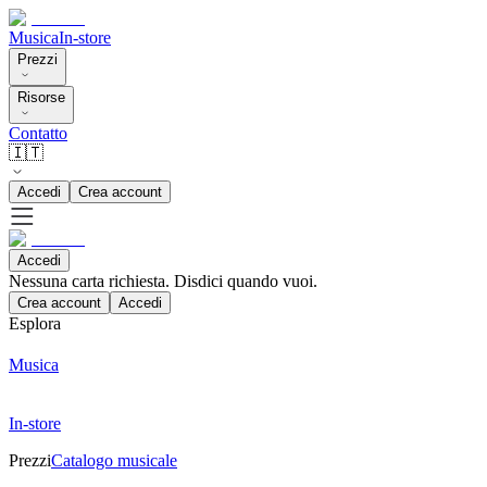
Musica
In-store
Prezzi
Risorse
Contatto
🇮🇹
Accedi
Crea account
Accedi
Nessuna carta richiesta. Disdici quando vuoi.
Crea account
Accedi
Esplora
Musica
In-store
Prezzi
Catalogo musicale