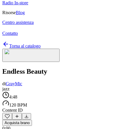
Radio In-store
Risorse
Blog
Centro assistenza
Contatto
Torna al catalogo
Endless Beauty
di
GrayMic
jazz
4:48
120 BPM
Content ID
Acquista brano
0:00