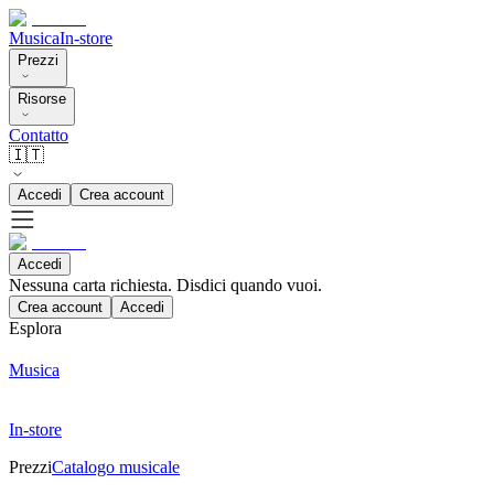
Musica
In-store
Prezzi
Risorse
Contatto
🇮🇹
Accedi
Crea account
Accedi
Nessuna carta richiesta. Disdici quando vuoi.
Crea account
Accedi
Esplora
Musica
In-store
Prezzi
Catalogo musicale