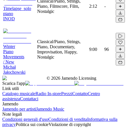
Classical/Piano, Strings,
Piano, Filmscore, Film,
2:12
-
Timelapse_solo
Nostalgic
piano
INOD
Classical/Piano, Strings,
Winter
Piano, Documentary,
9:00
96
Piano
Improvisation, Happy,
Movements
Nostalgic
/ New
Michał
Jałochowski
©
2026
Jamendo Licensing
Scarica l'app
Link utili
Catalogo musicale
Radio In-store
Prezzi
Contatto
Centro
assistenza
Contattaci
Jamendo
Jamendo per artisti
Jamendo Music
Note legali
Condizioni generali d'uso
Condizioni di vendita
Informativa sulla
privacy
Politica sui cookie
Violazione di copyright