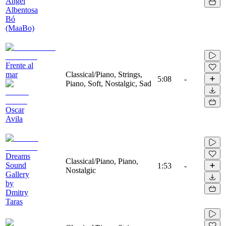
Angel
Albentosa
Bó
(MaaBo)
Frente al
mar
Classical/Piano, Strings,
5:08
-
Piano, Soft, Nostalgic, Sad
Oscar
Avila
Dreams
Classical/Piano, Piano,
Sound
1:53
-
Nostalgic
Gallery
by
Dmitry
Taras