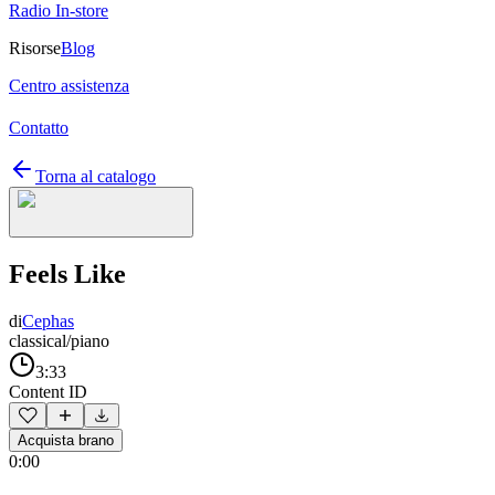
Radio In-store
Risorse
Blog
Centro assistenza
Contatto
Torna al catalogo
Feels Like
di
Cephas
classical/piano
3:33
Content ID
Acquista brano
0:00