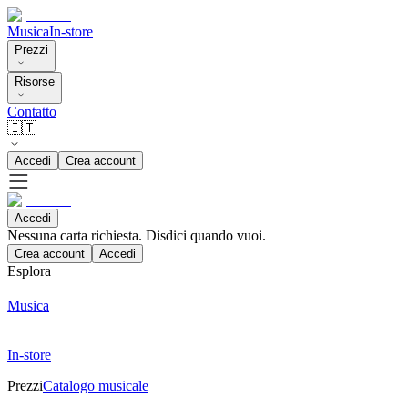
Musica
In-store
Prezzi
Risorse
Contatto
🇮🇹
Accedi
Crea account
Accedi
Nessuna carta richiesta. Disdici quando vuoi.
Crea account
Accedi
Esplora
Musica
In-store
Prezzi
Catalogo musicale