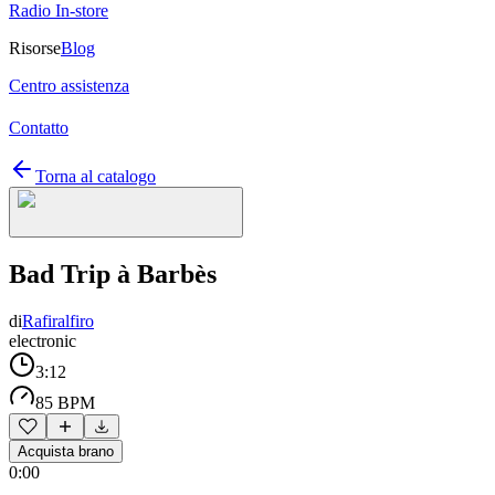
Radio In-store
Risorse
Blog
Centro assistenza
Contatto
Torna al catalogo
Bad Trip à Barbès
di
Rafiralfiro
electronic
3:12
85 BPM
Acquista brano
0:00