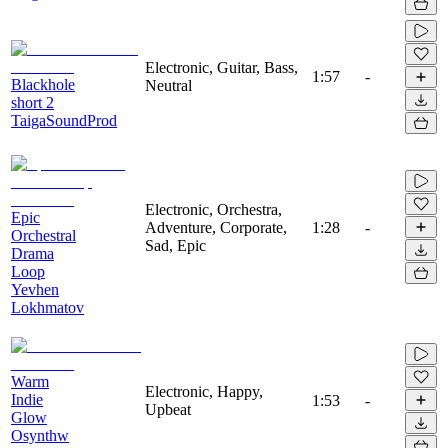
Electronic, Guitar, Bass,
1:57
-
Blackhole
Neutral
short 2
TaigaSoundProd
Electronic, Orchestra,
Epic
Adventure, Corporate,
1:28
-
Orchestral
Sad, Epic
Drama
Loop
Yevhen
Lokhmatov
Warm
Electronic, Happy,
Indie
1:53
-
Upbeat
Glow
Osynthw