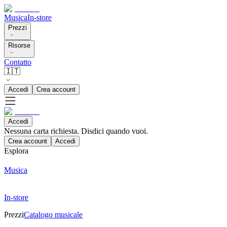
Musica
In-store
Prezzi
Risorse
Contatto
🇮🇹
Accedi
Crea account
Accedi
Nessuna carta richiesta. Disdici quando vuoi.
Crea account
Accedi
Esplora
Musica
In-store
Prezzi
Catalogo musicale