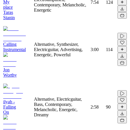
My
7:54
124
Contemporary, Melancholic,
place
Energetic
Taras
Stanin
Calling
Alternative, Synthesizer,
Instrumental
Electricguitar, Advertising,
3:00
114
Energetic, Powerful
Jon
Worthy
Alternative, Electricguitar,
ilyab -
Bass, Contemporary,
Falling
2:58
90
Melancholic, Energetic,
On
Dreamy