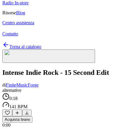
Radio In-store
Risorse
Blog
Centro assistenza
Contatto
Torna al catalogo
Intense Indie Rock - 15 Second Edit
di
FiniteMusicForge
alternative
0:18
141 BPM
Acquista brano
0:00