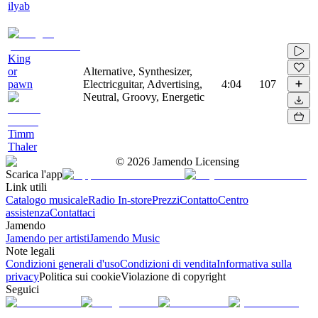
ilyab
King
or
Alternative, Synthesizer,
pawn
Electricguitar, Advertising,
4:04
107
Neutral, Groovy, Energetic
Timm
Thaler
©
2026
Jamendo Licensing
Scarica l'app
Link utili
Catalogo musicale
Radio In-store
Prezzi
Contatto
Centro
assistenza
Contattaci
Jamendo
Jamendo per artisti
Jamendo Music
Note legali
Condizioni generali d'uso
Condizioni di vendita
Informativa sulla
privacy
Politica sui cookie
Violazione di copyright
Seguici